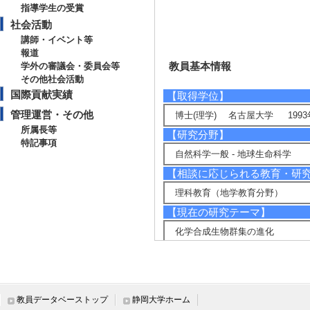
指導学生の受賞
社会活動
講師・イベント等
報道
教員基本情報
学外の審議会・委員会等
その他社会活動
国際貢献実績
【取得学位】
管理運営・その他
博士(理学) 名古屋大学 1993
所属長等
【研究分野】
特記事項
自然科学一般 - 地球生命科学
【相談に応じられる教育・研
理科教育（地学教育分野）
【現在の研究テーマ】
化学合成生物群集の進化
駿河湾における最近25年間の貝
漸深海帯の軟体動物化石群の種
日本の新第三紀暖流系軟体動物群
鮮新-更新世の西南日本における
則性
教員データベーストップ
静岡大学ホーム