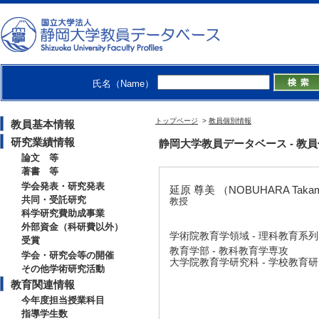
氏名（Name）
トップページ
>
教員個別情報
教員基本情報
研究業績情報
静岡大学教員データベース - 教員個別
論文 等
著書 等
学会発表・研究発表
延原 尊美 （NOBUHARA Taka
共同・受託研究
教授
科学研究費助成事業
外部資金（科研費以外）
学術院教育学領域 - 理科教育系列
受賞
教育学部 - 教科教育学専攻
学会・研究会等の開催
大学院教育学研究科 - 学校教育
その他学術研究活動
教育関連情報
今年度担当授業科目
指導学生数