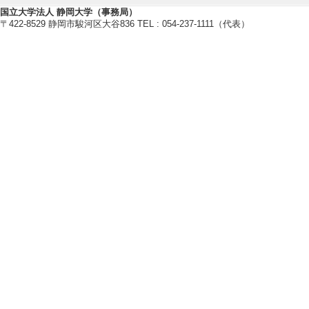
【研究キーワード】
国立大学法人 静岡大学（事務局）
〒422-8529 静岡市駿河区大谷836 TEL : 054-237-1111（代表）
軟体動物, 新生代, 古環境
【所属学会】
・日本古生物学会
・日本ベントス学会
・日本貝類学会
・SEPM(Society for Sediment
・日本地質学会
研究業績情報
【論文 等】
[1]. 地学分野
－大井川のチャー
静岡大学教育実践総合セ
[査読] 有 [国際共