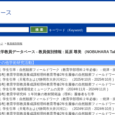
備考] 実行委員長 北村晃寿／委員 延原尊美，佐藤慎一，山田和芳，池田昌之
あざれあ シンポジウム「地球環境史と生命史」 6月22・23日 静岡大学
講演・一般講演 参加者 304名
3]. 日本地質学会中部支部総会・シンポジウム （2007年6月)
役割] 責任者以外 [開催場所] 静岡大学大学会館
備考] 学会主催者（日本地質学会中部支部）
キーワード（Keyword）
4]. 日本地質学会第110年学術大会 （2003年9月)
役割] 責任者以外 [開催場所] 静岡大学共通教育棟
備考] 学会主催者（日本地質学会第110年学術大会準備委員会）
ージ
>
教員個別情報
5]. 日本古生物学会2003年年会 （2003年6月)
役割] 責任者以外 [開催場所] 静岡大学教育学部
学教員データベース - 教員個別情報 : 延原 尊美 （NOBUHARA Tak
備考] 学会主催者（日本古生物学会2003年年会準備委員会）
その他学術研究活動】
1]. 学生引率：自然観察フィールドワーク（教育学部理科２年必修）：焼津・掛川 （20
備考] 教育学部教員養成課程理科教育専修2年生履修の自然観察フィールドワ
2]. 学生引率（天竜市および静岡市大井川河口） （2025年10月 - 2025年10月 )
備考] 教育学部教員養成課程理科教育専修2年生履修の自然観察フィールドワ
3]. 学生引率 地球環境史ミュージアムの見学 （2024年11月 - 2024年11月 )
備考] 教育学研究科 １年対象の教材開発論（理科）履修者を引率
4]. 学生引率：自然観察フィールドワーク（教育学部理科２年必修）：焼津・掛川 （20
備考] 教育学部教員養成課程理科教育専修2年生履修の自然観察フィールドワ
5]. 学生引率（天竜市および静岡市大井川河口） （2024年10月 - 2024年10月 )
備考] 教育学部教員養成課程理科教育専修2年生履修の自然観察フィールドワ