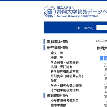
[
ー
別
[
[
[
氏名（Name）
[
[
[
トップペ
教員基本情報
[
[
研究業績情報
静岡大
[
論文 等
著書 等
【
学会発表・研究発表
[
共同・受託研究
[
科学研究費助成事業
[
外部資金（科研費以外）
[
受賞
[
学会・研究会等の開催
[
その他学術研究活動
[
教育関連情報
[
今年度担当授業科目
[
指導学生数
[