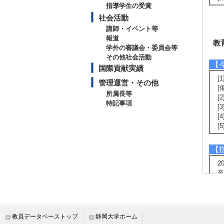
指導学生の受賞
社会活動
講師・イベント等
報道
教
学外の審議会・委員会等
その他社会活動
【
国際貢献実績
[
管理運営・その他
[
所属長等
[
特記事項
[
[
[
【
2
卒
卒
修
博
2
教員データベーストップ
静岡大学ホーム
卒