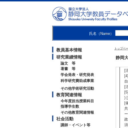
[
[
[
[
[
【
氏名（Name）
[
会
[
トップペ
教員基本情報
ず
研究業績情報
静岡大
[
論文 等
康
著書 等
[
学会発表・研究発表
[
科学研究費助成事業
自
[
その他学術研究活動
[
教育関連情報
)
今年度担当授業科目
[
指導学生数
共
その他教育関連情報
ー
社会活動
政
須
講師・イベント等