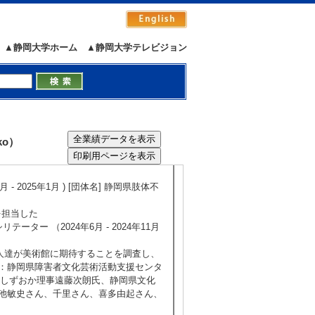
版や取り組みの紹介
 (2014年12月9日)
▲静岡大学ホーム
▲静岡大学テレビジョン
12月 ) [団体名] 静岡県肢体不自由児協
援センター みらーと （NPO法人オールし
ko）
月 ) [団体名] 静岡市保健福祉長寿局健
 2025年1月 ) [団体名] 静岡県肢体不
を担当した
ター （2024年6月 - 2024年11月
な人達が美術館に期待することを調査し、
加者：静岡県障害者文化芸術活動支援センタ
トしずおか理事遠藤次朗氏、静岡県文化
：赤池敏史さん、千里さん、喜多由起さん、