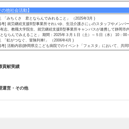
その他社会活動】
1]. 「みちくさ 君とならんでみれること」 （2025年3月 )
備考] 就労継続支援B型事業所それいゆ、生活介護さにぃのスタッフやメンバ
有志、教職大学院生、就労継続支援B型事業所キャンバスが連携して静岡市
とならんでみえること」 期間：2025年３月１日（土）～５日（水） 10：00
2]. 「虹がつなぐ、冒険列車!」 （2006年4月 )
備考] 活動内容(静岡県立こども病院でのイベント「フェスタ」において、共同
際貢献実績
理運営・その他