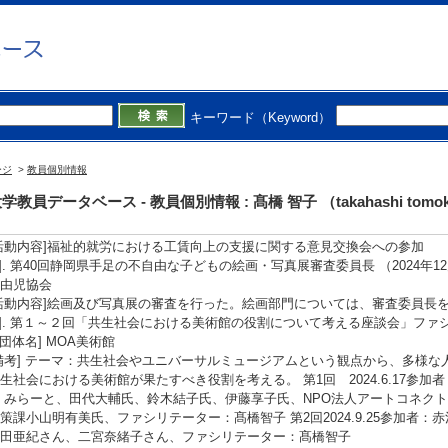
3]. 新聞 図画工作と美術「特別支援教育の授業づくり」紹介 (2024年5月28日)
概要]「特別支援教育のための図画工作・美術の授業づくり」（開隆堂）の出
備考] 大分合同新聞
4]. 新聞 掛川 光のオブジェ町並み彩る ギャラリーガイドツアーの講師をつとめる
備考] 静岡新聞朝刊２４面
学外の審議会・委員会等】
キーワード（Keyword）
1]. 第41回静岡県手足の不自由な子どもの絵画・写真展 絵画審査員長 （2025年
2]. みらーと協力委員 （2025年4月 ) [団体名] 静岡県障害者文化芸術活動支
ージ
>
教員個別情報
おかベストコミュニティ）
学教員データベース - 教員個別情報 : 髙橋 智子 （takahashi tomo
3]. 福祉的就労における工賃向上の支援に関する意見交換会への参加 （2025年3
福祉部 障害福祉企画課
活動内容]福祉的就労における工賃向上の支援に関する意見交換会への参加
4]. 第40回静岡県手足の不自由な子どもの絵画・写真展審査委員長 （2024年12月 -
由児協会
活動内容]絵画及び写真展の審査を行った。絵画部門については、審査委員長
5]. 第１～２回「共生社会における美術館の役割について考える座談会」ファシリテー
 [団体名] MOA美術館
備考] テーマ：共生社会やユニバーサルミュージアムという観点から、多様
生社会における美術館が果たすべき役割を考える。 第1回 2024.6.17参
 みらーと、田代大輔氏、鈴木結子氏、伊藤享子氏、NPO法人アートコネク
策課小山明有美氏、ファシリテーター：髙橋智子 第2回2024.9.25参加者
田亜紀さん、二宮奈緒子さん、ファシリテーター：髙橋智子