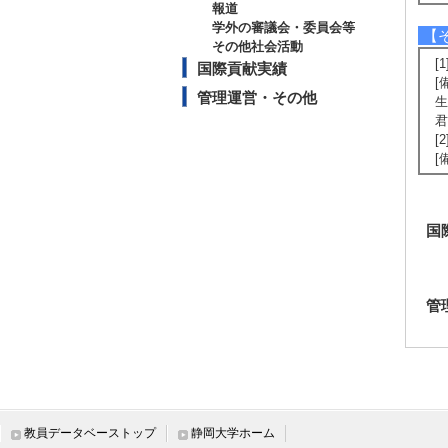
報道
学外の審議会・委員会等
【
その他社会活動
[
国際貢献実績
[
管理運営・その他
生
君
[
[
国
管
教員データベーストップ
静岡大学ホーム