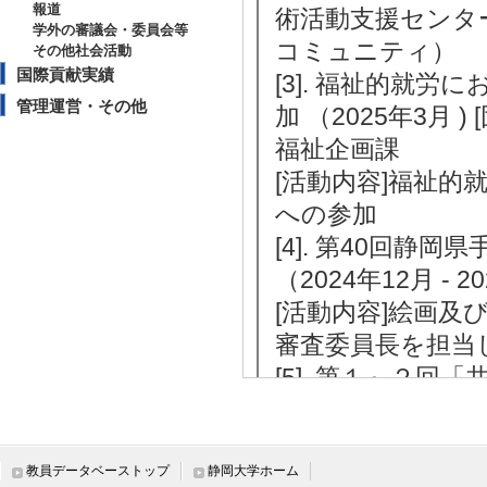
報道
術活動支援センタ
学外の審議会・委員会等
コミュニティ）
その他社会活動
国際貢献実績
[3]. 福祉的就
管理運営・その他
加 （2025年3月
福祉企画課
[活動内容]福祉
への参加
[4]. 第40回
（2024年12月 -
[活動内容]絵画
審査委員長を担当
[5]. 第１～２
談会」ファシリテーター
A美術館
[備考] テーマ
教員データベーストップ
静岡大学ホーム