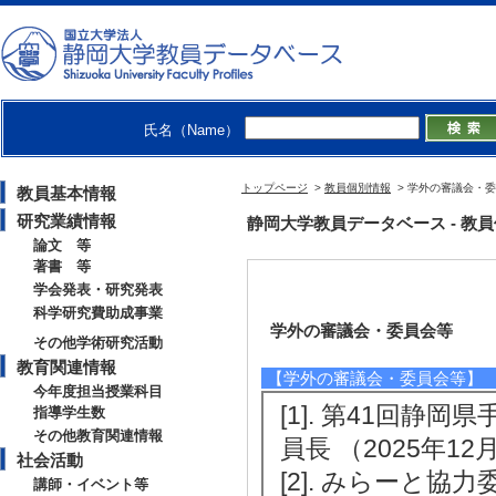
氏名（Name）
トップページ
>
教員個別情報
> 学外の審議会・
教員基本情報
研究業績情報
静岡大学教員データベース - 教員個別情
論文 等
著書 等
学会発表・研究発表
科学研究費助成事業
学外の審議会・委員会等
その他学術研究活動
教育関連情報
【学外の審議会・委員会等】
今年度担当授業科目
[1]. 第41回
指導学生数
その他教育関連情報
員長 （2025年12
社会活動
[2]. みらーと協力
講師・イベント等