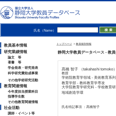
氏名（Name）
トップページ
>
教員個別情報
教員基本情報
研究業績情報
静岡大学教員データベース - 教員個別情
論文 等
著書 等
学会発表・研究発表
髙橋 智子 （takahashi tomoko
科学研究費助成事業
教授
学術院教育学領域 - 美術教育系列
その他学術研究活動
教育学部 - 教科教育学専攻
教育関連情報
大学院教育学研究科 - 学校教育
今年度担当授業科目
地域創造学環
指導学生数
その他教育関連情報
氏名特記事項 ：髙橋智子
社会活動
講師・イベント等