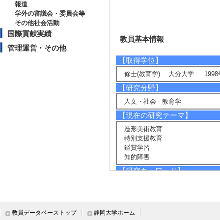
報道
学外の審議会・委員会等
その他社会活動
国際貢献実績
教員基本情報
管理運営・その他
【取得学位】
修士(教育学) 大分大学 1998
【研究分野】
人文・社会 - 教育学
【現在の研究テーマ】
造形美術教育
特別支援教育
鑑賞学習
知的障害
【研究キーワード】
造形美術教育 , 特別支援教育,
害, 病弱身体虚弱, 地域連携及
【所属学会】
教員データベーストップ
静岡大学ホーム