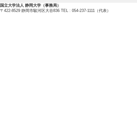
・大学美術教育学会
国立大学法人 静岡大学（事務局）
・美術科教育学会
〒422-8529 静岡市駿河区大谷836 TEL : 054-237-1111（代表）
・アートミーツケア学会
・日本教科教育学会
[備考]2016年入会
研究業績情報
【論文 等】
[1]. 豊かに発
県内のア ーティ
附属教育実践支援センタ
[国際共著論文] 
[責任著者・共著者
[著者] 竹森恵子
[2]. 「新たな