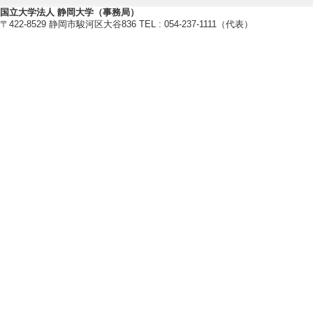
・大学美術教育学会
国立大学法人 静岡大学（事務局）
・美術科教育学会
〒422-8529 静岡市駿河区大谷836 TEL : 054-237-1111（代表）
・アートミーツケア学会
・日本教科教育学会
[備考]2016年入会
研究業績情報
【論文 等】
[1]. 豊かに発
県内のア ーティ
附属教育実践支援センタ
[国際共著論文] 
[責任著者・共著者
[著者] 竹森恵子
[2]. 「新たな