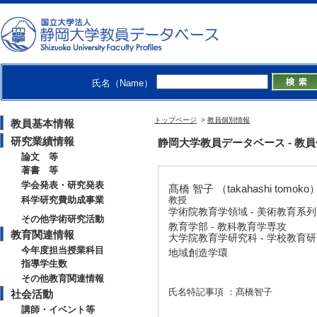
氏名（Name）
トップページ
>
教員個別情報
教員基本情報
研究業績情報
静岡大学教員データベース - 教員個別情
論文 等
著書 等
学会発表・研究発表
髙橋 智子 （takahashi tomoko
科学研究費助成事業
教授
学術院教育学領域 - 美術教育系列
その他学術研究活動
教育学部 - 教科教育学専攻
教育関連情報
大学院教育学研究科 - 学校教育
今年度担当授業科目
地域創造学環
指導学生数
その他教育関連情報
氏名特記事項 ：髙橋智子
社会活動
講師・イベント等