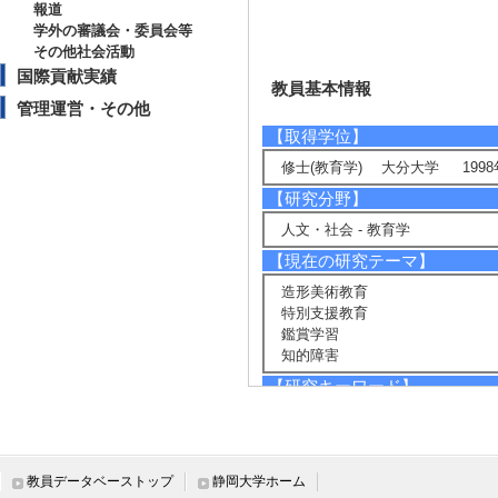
報道
学外の審議会・委員会等
その他社会活動
国際貢献実績
教員基本情報
管理運営・その他
【取得学位】
修士(教育学) 大分大学 1998
【研究分野】
人文・社会 - 教育学
【現在の研究テーマ】
造形美術教育
特別支援教育
鑑賞学習
知的障害
【研究キーワード】
造形美術教育 , 特別支援教育,
害, 病弱身体虚弱, 地域連携及
【所属学会】
教員データベーストップ
静岡大学ホーム