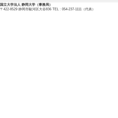
しない
国立大学法人 静岡大学（事務局）
〒422-8529 静岡市駿河区大谷836 TEL : 054-237-1111（代表）
[責任著者・共著者
[著者] 矢野敬一
[5]. 日本茶と
戦後家族モデル
静岡大学教育学部研究
022年） [査読] 
[責任著者・共著者
[著者] 矢野敬一
[U
【著書 等】
[1]. 食と農の人文学
ミネルヴァ書房 （2024年）
[著書の別]著書（研究）
[単著・共著・編著等の別] 分担
[著者]矢野敬一 [担当範囲] 第
287 [担当頁] 195-204