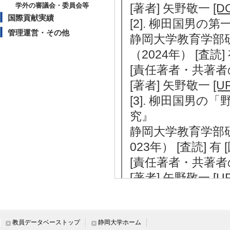
学外の審議会・委員会等
[著者] 矢野敬一
[DO
国際貢献実績
[2]. 柳田国男の
管理運営・その他
静岡大学教育学部研究
（2024年） [査読
[責任著者・共著者
[著者] 矢野敬一
[U
[3]. 柳田国男の
究』
静岡大学教育学部研究
023年） [査読] 
[責任著者・共著者
[著者] 矢野敬一
[U
[4]. 松谷みよ子
としての私(たち)
口承文藝研究 46/ 3
教員データベーストップ
静岡大学ホーム