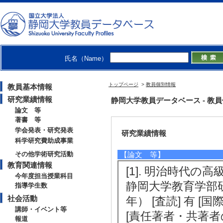
人文・社会 - 文化人類学、民俗学
【研究キーワード】
まちづくり, 柳田国男
【所属学会】
氏名（Name）
・日本口承文芸学会
・「宗教と社会」学会
・日本生活学会
トップページ
>
教員個別情報
教員基本情報
研究業績情報
静岡大学教員データベース - 教員個別情
論文 等
著書 等
学会発表・研究発表
研究業績情報
科学研究費助成事業
その他学術研究活動
【論文 等】
教育関連情報
[1]. 明治時代
今年度担当授業科目
静岡大学教育学部研究
指導学生数
社会活動
年） [査読] 有 [
講師・イベント等
[責任著者・共著者
報道