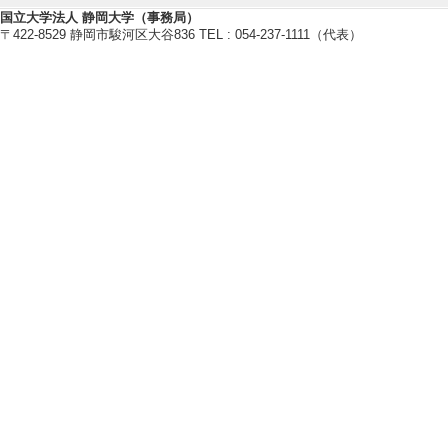
[備考] B-nest
国立大学法人 静岡大学（事務局）
〒422-8529 静岡市駿河区大谷836 TEL : 054-237-1111（代表）
[6]. 研修会 
（2020年3月 - 20
[内容] 新潟県立
[備考] 新潟県立
[7]. 高大連携 プ
1月 )
[内容] 県内の教
「子ども大会」へ
教員による講義を
[備考] 教育学
[8]. 講演会 
（2019年10月 - 20
[内容] 新潟県立
[備考] 新潟県立