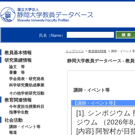
氏名（Name）
トップページ
>
教員個別情報
> 講師・イベント等
教員基本情報
研究業績情報
静岡大学教員データベース - 教員個別情
論文 等
著書 等
学会発表・研究発表
科学研究費助成事業
講師・イベント等
その他学術研究活動
教育関連情報
【講師・イベント等】
今年度担当授業科目
[1]. シンポジ
指導学生数
社会活動
ジウム （2026年8月
講師・イベント等
[内容] 阿智村
報道