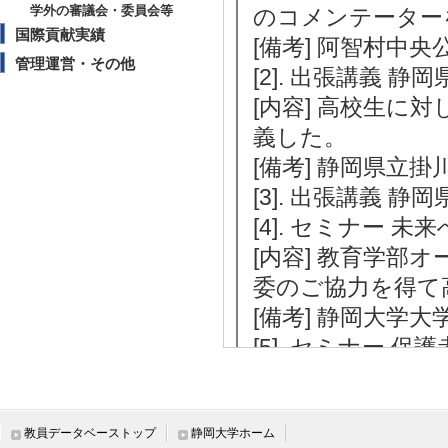
学外の審議会・委員会等
のコメンテーター
国際貢献実績
[備考] 阿智村中
管理運営・その他
[2]. 出張講義 
[内容] 高校生
義した。
[備考] 静岡県立
[3]. 出張講義 
[4]. セミナー 未
[内容] 教育学
委のご協力を得て
[備考] 静岡大学大
[5]. セミナー 保
[内容] 教育学部
部教職支援室担当
ーを実施。
教員データベーストップ
静岡大学ホーム