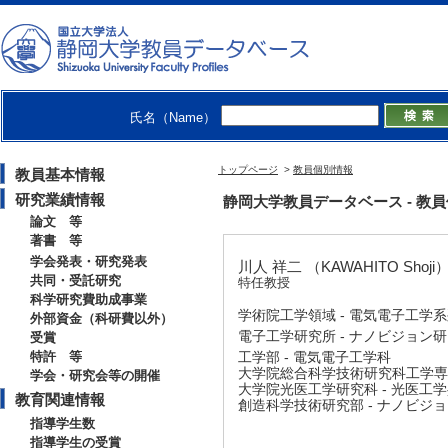
氏名（Name）
トップページ
>
教員個別情報
教員基本情報
研究業績情報
静岡大学教員データベース - 教員個別情
論文 等
著書 等
学会発表・研究発表
川人 祥二 （KAWAHITO Shoji
共同・受託研究
特任教授
科学研究費助成事業
学術院工学領域 - 電気電子工学
外部資金（科研費以外）
電子工学研究所 - ナノビジョン
受賞
特許 等
工学部 - 電気電子工学科
大学院総合科学技術研究科工学専攻
学会・研究会等の開催
大学院光医工学研究科 - 光医工
教育関連情報
創造科学技術研究部 - ナノビジ
指導学生数
指導学生の受賞