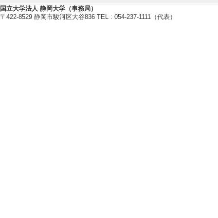
集積回路, イメージセンサ, 撮像
国立大学法人 静岡大学（事務局）
〒422-8529 静岡市駿河区大谷836 TEL : 054-237-1111（代表）
【所属学会】
・IEEE(米国電気・電子学会)
[備考]任期終了設定 無
・IEEE SSCS 日本支部
[備考]任期終了設定無し
・映像情報メディア学会
[備考]任期終了 設定無
[備考]任期終了設定 無
・電子情報通信学会
[備考]任期終了設定 無
【個人ホームページ】
http://www.idl.rie.shizuoka.ac.jp/
研究業績情報
【論文 等】