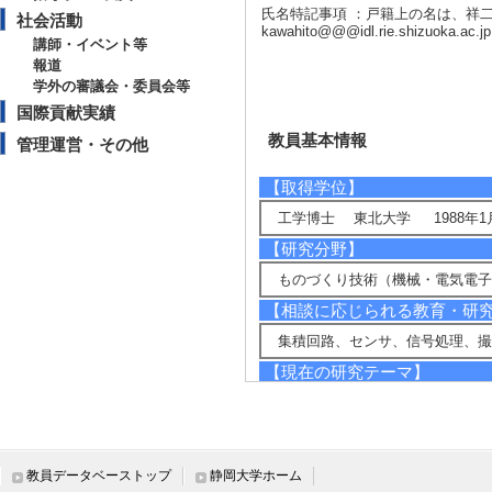
氏名特記事項 ：戸籍上の名は、祥
社会活動
kawahito@@@idl.rie.shizuoka.ac.jp
講師・イベント等
報道
学外の審議会・委員会等
国際貢献実績
教員基本情報
管理運営・その他
【取得学位】
工学博士 東北大学 1988年1
【研究分野】
ものづくり技術（機械・電気電子
【相談に応じられる教育・研
集積回路、センサ、信号処理、撮
【現在の研究テーマ】
アナログ・ディジタル混在集積
不可視情報の可視化デバイスに関
機能集積イメージセンサに関する
【研究キーワード】
教員データベーストップ
静岡大学ホーム