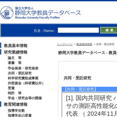
氏名（Name）
トップページ
>
教員個別情報
> 共同・受託研究
教員基本情報
研究業績情報
静岡大学教員データベース - 教員個別情
論文 等
著書 等
学会発表・研究発表
共同・受託研究
共同・受託研究
科学研究費助成事業
外部資金（科研費以外）
受賞
【共同・受託研究】
特許 等
[1]. 国内共同研
学会・研究会等の開催
教育関連情報
サの測距高性能化
指導学生数
代表 （ 2024年11
指導学生の受賞