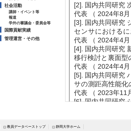
[2]. 国内共同
社会活動
講師・イベント等
代表 （ 2024年8月
報道
[3]. 国内共同
学外の審議会・委員会等
国際貢献実績
センサにおけるに
管理運営・その他
代表 （ 2024年4月
[4]. 国内共同
移行検討と裏面型
代表 （ 2024年4月
[5]. 国内共同研
サの測距高性能化
代表 （ 2023年11
[6]. 国内共同
センサにおけるに
代表 （ 2023年4月
[7]. 国内共同研
教員データベーストップ
静岡大学ホーム