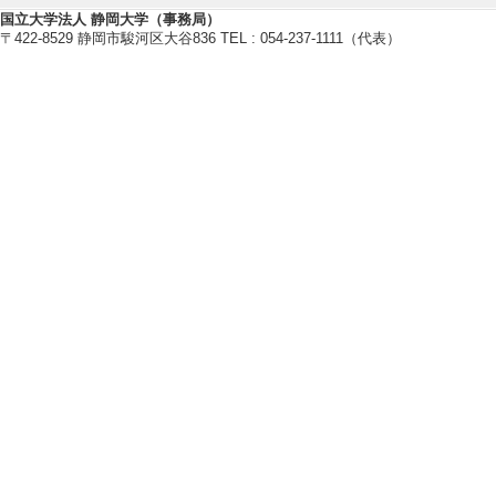
への活用
国立大学法人 静岡大学（事務局）
〒422-8529 静岡市駿河区大谷836 TEL : 054-237-1111（代表）
代表 （ 2023年4月
[8]. 国内共同
移行検討
代表 （ 2023年2月
[9]. 国内共同研
サの測距高性能化
代表 （ 2022年12
[備考] 技術指導
[10]. 国内共
ル撮像素子によるSim
代表 （ 2022年9月
[11]. 国内共
測する非接触デバ
代表 （ 2022年6月