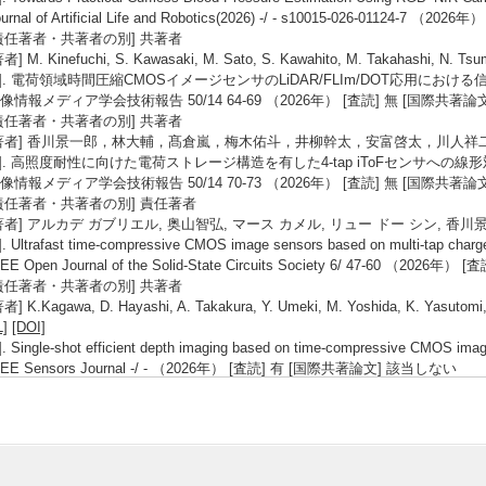
ournal of Artificial Life and Robotics(2026) -/ - s10015-026-01124
責任著者・共著者の別] 共著者
者] M. Kinefuchi, S. Kawasaki, M. Sato, S. Kawahito, M. Takahashi, N. Ts
3]. 電荷領域時間圧縮CMOSイメージセンサのLiDAR/FLIm/DOT応用にお
像情報メディア学会技術報告 50/14 64-69 （2026年） [査読] 無 [国際共著
責任著者・共著者の別] 共著者
著者] 香川景一郎，林大輔，髙倉嵐，梅木佑斗，井柳幹太，安富啓太，川人祥
4]. 高照度耐性に向けた電荷ストレージ構造を有した4-tap iToFセンサへの
像情報メディア学会技術報告 50/14 70-73 （2026年） [査読] 無 [国際共著
責任著者・共著者の別] 責任著者
著者] アルカデ ガブリエル, 奥山智弘, マース カメル, リュー ドー シン, 香川
]. Ultrafast time-compressive CMOS image sensors based on multi-tap charge mo
EEE Open Journal of the Solid-State Circuits Society 6/ 47-60 （2
責任著者・共著者の別] 共著者
者] K.Kagawa, D. Hayashi, A. Takakura, Y. Umeki, M. Yoshida, K. Yasutomi
L]
[DOI]
]. Single-shot efficient depth imaging based on time-compressive CMOS ima
EEE Sensors Journal -/ - （2026年） [査読] 有 [国際共著論文] 該当しない
責任著者・共著者の別] 共著者
者] M. Yoshida, D. Hayashi, D-X. Lioe, K. Yasutomi, S. Kawahito, K. Kaga
]. A Six-Tap 720x488-Pixel Short-Pulse Indirect Time of Flight Image Sen
ensors Sensors2026,26,26 1-19 （2025年） [査読] 有 [国際共著論文] 該当
責任著者・共著者の別] 責任著者