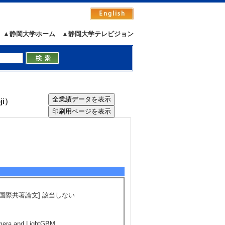
▲静岡大学ホーム
▲静岡大学テレビジョン
ji）
[査読] 有 [国際共著論文] 該当しない
amera and LightGBM