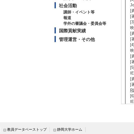
J
社会活動
[
講師・イベント等
[著
報道
[
学外の審議会・委員会等
映
国際貢献実績
[
管理運営・その他
[
[
映
[
[
[5
I
[
[著
R
[6
I
[
[著
[7
S
教員データベーストップ
静岡大学ホーム
[