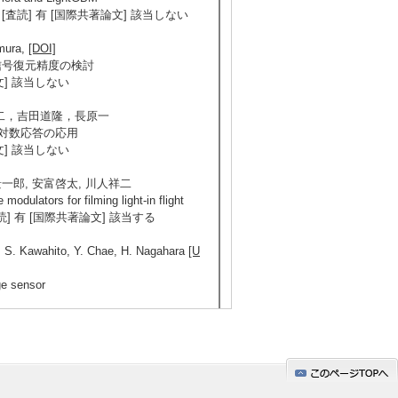
-7 （2026年） [査読] 有 [国際共著論文] 該当しない
umura,
[DOI]
ける信号復元精度の検討
論文] 該当しない
二，吉田道隆，長原一
線形対数応答の応用
論文] 該当しない
景一郎, 安富啓太, 川人祥二
dulators for filming light-in flight
026年） [査読] 有 [国際共著論文] 該当する
, S. Kawahito, Y. Chae, H. Nagahara
[U
ge sensor
wa, H. Nagahara
[DOI]
sor for 100m Outdoor Measurements
しない