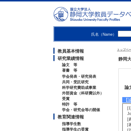
氏名（Name）
トップペ
教員基本情報
研究業績情報
静岡大
論文 等
著書 等
学会発表・研究発表
共同・受託研究
論
科学研究費助成事業
外部資金（科研費以外）
受賞
【
特許 等
[1
学会・研究会等の開催
J
教育関連情報
[
指導学生数
[著
指導学生の受賞
[2