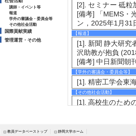
社会活動
[2]. セミナー 
講師・イベント等
[備考] 「MEM
報道
学外の審議会・委員会等
ン，2025年1月31
その他社会活動
国際貢献実績
【報道】
管理運営・その他
[1]. 新聞 静
沢助教が抱負 (201
[備考] 中日新聞朝
【学外の審議会・委員会等】
[1]. 精密工学会東
【その他社会活動】
[1]. 高校生のため
[備考] 実習テー
[2]. 高校生のため
[備考] 体験実習
教員データベーストップ
静岡大学ホーム