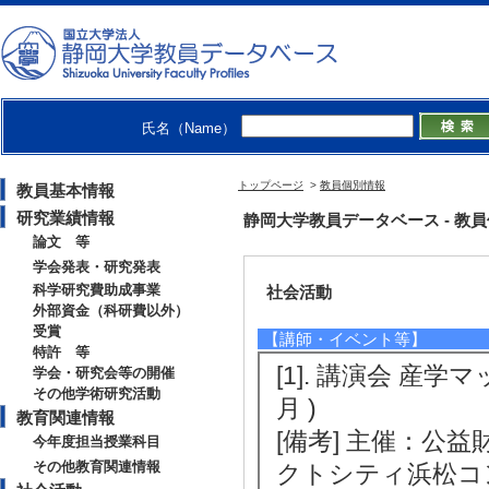
[1]. 舞鶴高専
（2019年12月 )
[備考] 代表：若林勇太（
maizuru-ct-dec-p
氏名（Name）
[2]. 工場見学（3
[3]. 工場見学（
トップページ
>
教員個別情報
教員基本情報
9月 )
研究業績情報
静岡大学教員データベース - 教員個別
論文 等
学会発表・研究発表
科学研究費助成事業
社会活動
外部資金（科研費以外）
受賞
【講師・イベント等】
特許 等
[1]. 講演会 産
学会・研究会等の開催
その他学術研究活動
月 )
教育関連情報
[備考] 主催：公
今年度担当授業科目
その他教育関連情報
クトシティ浜松コン