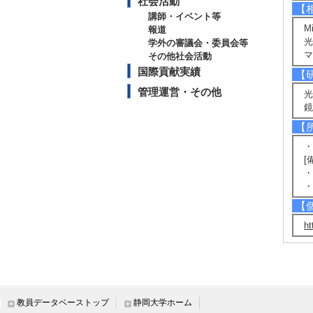
社会活動
【
講師・イベント等
M
報道
光
学外の審議会・委員会等
マ
その他社会活動
国際貢献実績
【
管理運営・その他
光
鏡
【
・
[
・
・
【
ht
研
教員データベーストップ
静岡大学ホーム