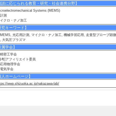
相談に応じられる教育・研究・社会連携分野】
icroelectromechanical Systems (MEMS)
計測
イクロ・ナノ加工
研究キーワード】
MEMS, 光応用計測, マイクロ・ナノ加工, 機械学習応用, 走査型プローブ顕
, 大気圧プラズマ
所属学会】
精密工学会
備考]アフィリエイト委員
応用物理学会
電気学会
個人ホームページ】
tps://wwp.shizuoka.ac.jp/nakazawa-lab/
究業績情報