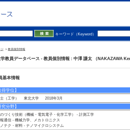
院総合科学技術研究科工学専攻 - 機械工学コース
キーワード（Keyword）
ージ
>
教員個別情報
最終更新日：2026/0
学教員データベース - 教員個別情報 : 中澤 謙太 （NAKAZAWA Ken
員基本情報
取得学位】
士（工学） 東北大学 2018年3月
研究分野】
のづくり技術（機械・電気電子・化学工学） - 計測工学
報通信 - 機械力学、メカトロニクス
ノテク・材料 - ナノマイクロシステム