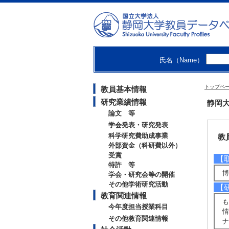
大学
氏名（Name）
トップペ
教員基本情報
研究業績情報
静岡大
論文 等
学会発表・研究発表
科学研究費助成事業
教
外部資金（科研費以外）
受賞
【
特許 等
博
学会・研究会等の開催
その他学術研究活動
【
教育関連情報
も
今年度担当授業科目
情
その他教育関連情報
ナ