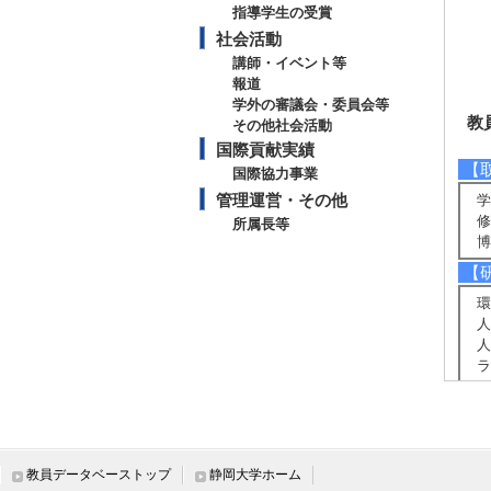
指導学生の受賞
社会活動
講師・イベント等
報道
学外の審議会・委員会等
教
その他社会活動
国際貢献実績
【
国際協力事業
管理運営・その他
学
修
所属長等
博
【
環
人
人
ラ
【
園
園
ノ
教員データベーストップ
静岡大学ホーム