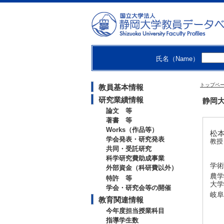
氏名（Name）
トップペ
教員基本情報
研究業績情報
静岡大
論文 等
著書 等
Works（作品等）
松本
学会発表・研究発表
教授
共同・受託研究
科学研究費助成事業
学術
外部資金（科研費以外）
農学
特許 等
大学
学会・研究会等の開催
岐阜
教育関連情報
今年度担当授業科目
指導学生数