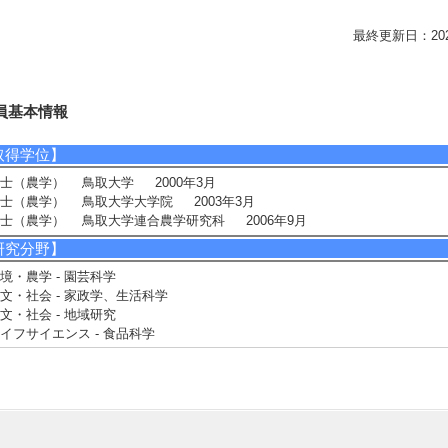
最終更新日：2026/0
員基本情報
取得学位】
士（農学） 鳥取大学 2000年3月
士（農学） 鳥取大学大学院 2003年3月
士（農学） 鳥取大学連合農学研究科 2006年9月
研究分野】
境・農学 - 園芸科学
文・社会 - 家政学、生活科学
文・社会 - 地域研究
イフサイエンス - 食品科学
相談に応じられる教育・研究・社会連携分野】
芸作物の栽培技術、加工、利用、ブランド化
芸学を利用した地域活性化
ハナショウブなど伝統園芸作物の保護や利用