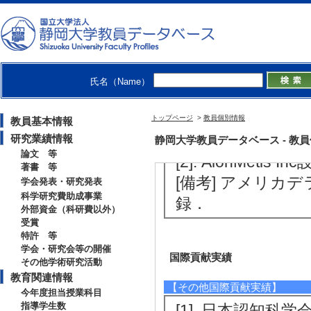
[3]. 常任運営委員 
学会
[活動内容]国際交
[4]. 編集委員 （2
氏名（Name）
【その他社会活動】
[1]. 浜北特別
トップページ
>
教員個別情報
教員基本情報
備 （2026年9月 )
研究業績情報
静岡大学教員データベース - 教員個別
論文 等
[2]. AionMetis I
著書 等
[備考] アメリカ
学会発表・研究発表
科学研究費助成事業
録．
外部資金（科研費以外）
受賞
特許 等
学会・研究会等の開催
国際貢献実績
その他学術研究活動
教育関連情報
【その他国際貢献実績】
今年度担当授業科目
指導学生数
[1]. 日本認知科学会