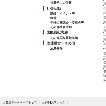
指導学生の受賞
[
社会活動
[
2
講師・イベント等
[
報道
[
学外の審議会・委員会等
ョ
その他社会活動
[
国際貢献実績
[
その他国際貢献実績
[
管理運営・その他
[
所属長等
分
[
[
[
[
[
和
[
[
教員データベーストップ
静岡大学ホーム