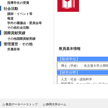
指導学生の受賞
社会活動
講師・イベント等
報道
学外の審議会・委員会等
その他社会活動
国際貢献実績
その他国際貢献実績
管理運営・その他
教員基本情報
所属長等
【取得学位】
博士（学術） 名古屋大学人間情
【研究分野】
人文・社会 - 認知科学
情報通信 - ヒューマンインタフ
情報通信 - 知能情報学
情報通信 - 学習支援システム
【相談に応じられる教育・研
教員データベーストップ
静岡大学ホーム
認知アーキテクチャを利用した認