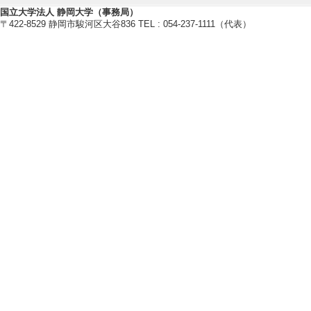
認知モデルを活用したインタラク
国立大学法人 静岡大学（事務局）
Human-Computer Interac
〒422-8529 静岡市駿河区大谷836 TEL : 054-237-1111（代表）
【現在の研究テーマ】
認知モデルを用いたモデルベース
生体信号のカジュアルな計測技術
コミュニケーションの文化進化に
【研究キーワード】
認知モデル, インタラクティブシ
【所属学会】
・Cognitive Science Society
・日本認知科学会
・電子情報通信学会
・人工知能学会
【個人ホームページ】
https://acml-shizuppi.net/
【研究シーズ】
[1]. １．自閉傾向を持つ方の
個人写真を使った記憶の回想支援 ( 20