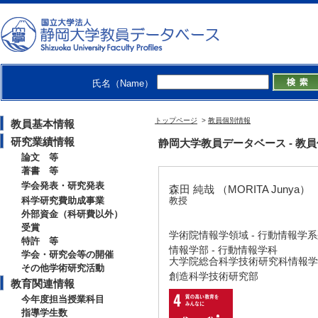
氏名（Name）
トップページ
>
教員個別情報
教員基本情報
研究業績情報
静岡大学教員データベース - 教員個別
論文 等
著書 等
学会発表・研究発表
森田 純哉 （MORITA Junya）
科学研究費助成事業
教授
外部資金（科研費以外）
受賞
学術院情報学領域 - 行動情報学
特許 等
情報学部 - 行動情報学科
学会・研究会等の開催
大学院総合科学技術研究科情報学専
その他学術研究活動
創造科学技術研究部
教育関連情報
今年度担当授業科目
指導学生数