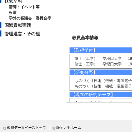
社会活動
講師・イベント等
報道
学外の審議会・委員会等
国際貢献実績
管理運営・その他
教員基本情報
【取得学位】
博士（工学） 早稲田大学 199
修士（工学） 早稲田大学 198
【研究分野】
ものづくり技術（機械・電気電子
ものづくり技術（機械・電気電子・
【現在の研究テーマ】
ナノエレクトロニクス
【研究キーワード】
半導体デバイス, 単一ドーパント
法
教員データベーストップ
静岡大学ホーム