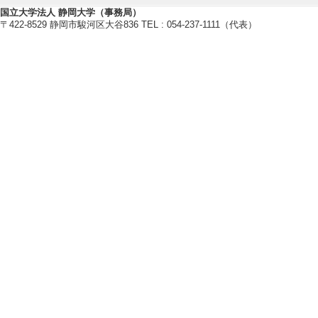
【所属学会】
国立大学法人 静岡大学（事務局）
・日本応用物理学会
〒422-8529 静岡市駿河区大谷836 TEL : 054-237-1111（代表）
[備考]フェロー（2023年）
・日本物理学会
・アイ・トリプル・イー
【個人ホームページ】
https://wwp.shizuoka.ac.jp/nano/
研究業績情報
【論文 等】
[1]. Electron-Wave
ant Clusters in Sil
Advanced Quantu
有 [国際共著論文]
[責任著者・共著者