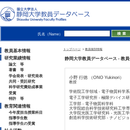
氏名（Name）
トップページ
>
教員個別情報
教員基本情報
研究業績情報
静岡大学教員データベース - 教員個別情
論文 等
著書 等
学会発表・研究発表
小野 行徳 （ONO Yukinori）
共同・受託研究
教授
科学研究費助成事業
学術院工学領域 - 電子物質科学
受賞
電子工学研究所 - 極限デバイス
特許 等
工学部 - 電子物質科学科
教育関連情報
大学院総合科学技術研究科工学専攻
今年度担当授業科目
大学院光医工学研究科 - 光医工
創造科学技術研究部 - ナノビジ
指導学生数
指導学生の受賞