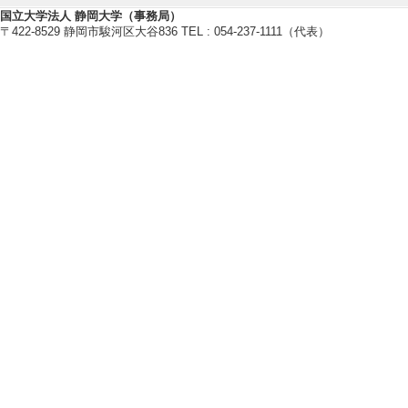
【研究キーワード】
国立大学法人 静岡大学（事務局）
〒422-8529 静岡市駿河区大谷836 TEL : 054-237-1111（代表）
音声認識, 話者認識, 機械学習, 
ヒューマンインタフェース
【所属学会】
・ヒューマンインタフェース学会
・日本音響学会
・情報処理学会
・電子情報通信学会
・人工知能学会
【個人ホームページ】
http://lab.inf.shizuoka.ac.jp/nisim
【研究シーズ】
[1]. １．音情報処理に基づく
ュニケーション支援に関する研究 ( 20
研究業績情報