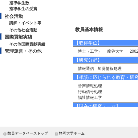
指導学生数
指導学生の受賞
社会活動
講師・イベント等
教員基本情報
その他社会活動
国際貢献実績
【取得学位】
その他国際貢献実績
管理運営・その他
博士（工学） 龍谷大学 2002
【研究分野】
情報通信 - 知覚情報処理
【相談に応じられる教育・研
音声情報処理
行動信号処理
福祉情報工学
【現在の研究テーマ】
多人数会話を対象とした咽喉マイ
発話スタイル依存型話者照合
多元的センサー情報に基づく食行
障がい者支援のためのユニバーサ
教員データベーストップ
静岡大学ホーム