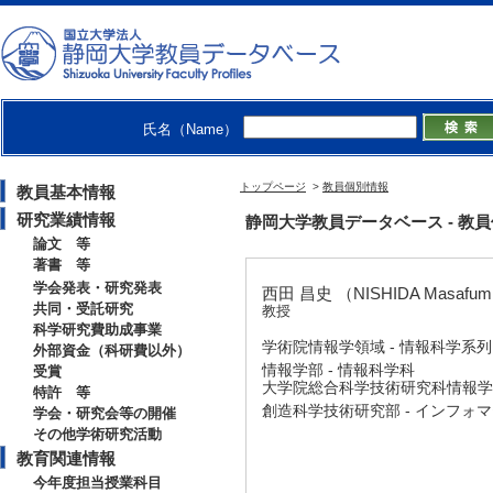
氏名（Name）
トップページ
>
教員個別情報
教員基本情報
研究業績情報
静岡大学教員データベース - 教員個別情
論文 等
著書 等
学会発表・研究発表
西田 昌史 （NISHIDA Masafum
共同・受託研究
教授
科学研究費助成事業
学術院情報学領域 - 情報科学系列
外部資金（科研費以外）
情報学部 - 情報科学科
受賞
大学院総合科学技術研究科情報学専
特許 等
創造科学技術研究部 - インフォ
学会・研究会等の開催
その他学術研究活動
教育関連情報
今年度担当授業科目