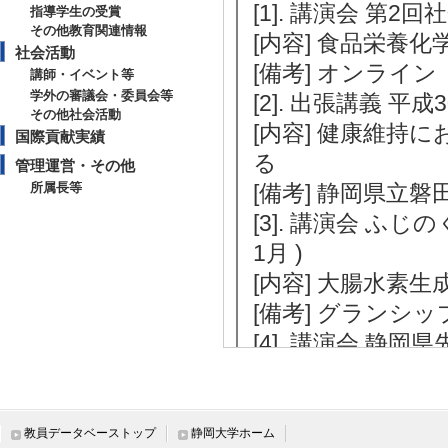
[1]. 講演会 第2
指導学生の受賞
その他教育関連情報
[内容] 食品栄養
社会活動
[備考] オンライン
講師・イベント等
学外の審議会・委員会等
[2]. 出張講義 平
その他社会活動
[内容] 健康維持
国際貢献実績
る
管理運営・その他
所属長等
[備考] 静岡県立
[3]. 講演会 ふ
1月 )
[内容] 大腸水素
[備考] グランシ
[4]. 講演会 
交換会 （2017年1月
[内容] 大腸水
[備考] 静岡大学（
教員データベーストップ
静岡大学ホーム