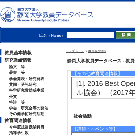
[授与団体名] 日
[備考] 学生優秀発
[5]. 難消化性
2分泌を促し、ラッ
氏名（Name）
[受賞学生氏名] 仁
[授与団体名] 日
トップページ
>
教員個別情報
教員基本情報
[備考] 発表賞
研究業績情報
静岡大学教員データベース - 教員個別情
論文 等
著書 等
【その他教育関連情報】
学会発表・研究発表
[1]. 2016 Best 
共同・受託研究
科学研究費助成事業
ル協会） （2017年
受賞
特許 等
学会・研究会等の開催
その他学術研究活動
社会活動
教育関連情報
今年度担当授業科目
【講師・イベント等】
指導学生数