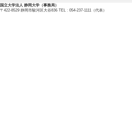
[5]. 公開講座 
国立大学法人 静岡大学（事務局）
〒422-8529 静岡市駿河区大谷836 TEL : 054-237-1111（代表）
実施 （2016年11月
[内容] 食生活ス
[備考] 静岡大学（
【学外の審議会・委員会等】
[1]. 副理事長 （2
[2]. 編集委員長 （
[3]. Microbiome
[4]. 常務理事/編集
物繊維学会
[5]. 日本食物繊
021年4月 - 202
【その他社会活動】