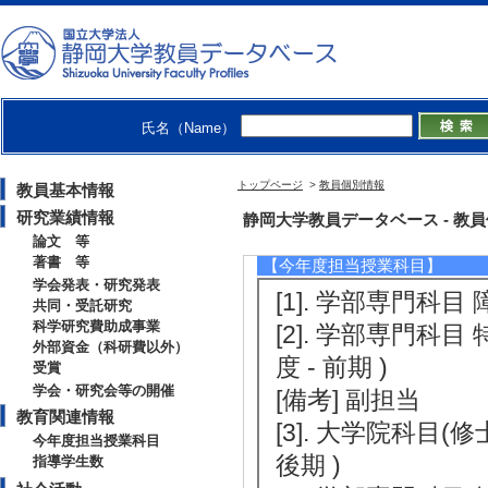
[5]. 大学で学ぼう 
[役割] 責任者(議
ー
[備考] 知的障害
氏名（Name）
トップページ
>
教員個別情報
教員基本情報
研究業績情報
教育関連情報
静岡大学教員データベース - 教員個別
論文 等
著書 等
【今年度担当授業科目】
学会発表・研究発表
[1]. 学部専門科目
共同・受託研究
科学研究費助成事業
[2]. 学部専門科
外部資金（科研費以外）
度 - 前期 )
受賞
学会・研究会等の開催
[備考] 副担当
教育関連情報
[3]. 大学院科目
今年度担当授業科目
後期 )
指導学生数