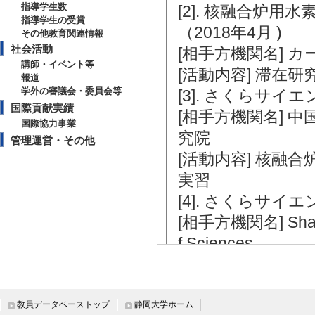
指導学生数
[2]. 核融合炉
指導学生の受賞
（2018年4月 )
その他教育関連情報
社会活動
[相手方機関名] 
講師・イベント等
[活動内容] 滞在研
報道
学外の審議会・委員会等
[3]. さくらサイエン
国際貢献実績
[相手方機関名] 
国際協力事業
究院
管理運営・その他
[活動内容] 核融
実習
[4]. さくらサイエン
[相手方機関名] Shangha
f Sciences
[活動内容] 表面
[5]. さくらサイエン
[相手方機関名] 
教員データベーストップ
静岡大学ホーム