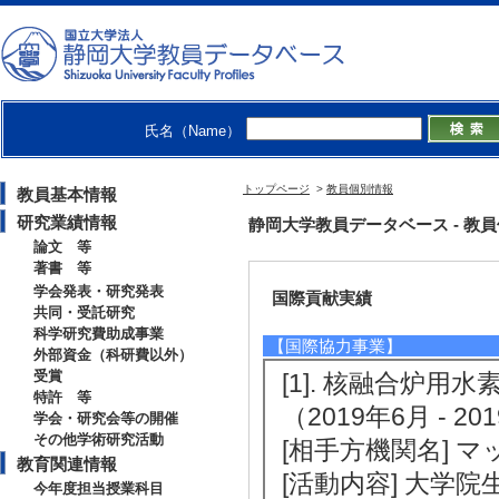
[4]. 代議員 （20
ズマ・核融合学会
[活動内容]審議
[5]. 材料部会幹事 
氏名（Name）
日本原子力学会
[活動内容]材料
トップページ
>
教員個別情報
教員基本情報
研究業績情報
静岡大学教員データベース - 教員個別情
論文 等
著書 等
学会発表・研究発表
国際貢献実績
共同・受託研究
科学研究費助成事業
【国際協力事業】
外部資金（科研費以外）
受賞
[1]. 核融合炉
特許 等
（2019年6月 - 20
学会・研究会等の開催
その他学術研究活動
[相手方機関名] 
教育関連情報
[活動内容] 大学
今年度担当授業科目