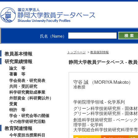
氏名（Name）
トップページ
>
教員個別情報
教員基本情報
研究業績情報
静岡大学教員データベース - 教員個別情
論文 等
著書 等
学会発表・研究発表
守谷 誠 （MORIYA Makoto）
共同・受託研究
准教授
科学研究費助成事業
外部資金（科研費以外）
学術院理学領域 - 化学系列
受賞
グリーン科学技術研究所 - 固体
特許 等
グリーン科学技術研究所 - 固体
学会・研究会等の開催
創造科学技術研究部 - ベーシッ
その他学術研究活動
理学部 - 化学科
教育関連情報
大学院総合科学技術研究科理学専攻
今年度担当授業科目