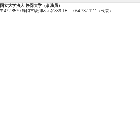
国立大学法人 静岡大学（事務局）
材料化学（電池関連）
〒422-8529 静岡市駿河区大谷836 TEL : 054-237-1111（代表）
無機化学
錯体化学
【現在の研究テーマ】
分子結晶電解質と全固体電池
革新的触媒に向けた錯体化学
【研究キーワード】
全固体電池, 燃料電池, 固体電解質
材料化学, 無機化学, 超分子化学
【所属学会】
・日本化学会
・固体イオニクス学会
・電気化学会
・触媒学会
・高分子学会
【個人ホームページ】
https://sites.google.com/view/mo