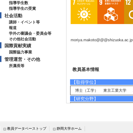
指導学生数
指導学生の受賞
社会活動
講師・イベント等
報道
学外の審議会・委員会等
その他社会活動
moriya.makoto@@@shizuoka.ac.jp
国際貢献実績
国際協力事業
管理運営・その他
所属長等
教員基本情報
【取得学位】
博士（工学） 東京工業大学 20
【研究分野】
ナノテク・材料 - 機能物性化学
ナノテク・材料 - 無機・錯体化学
ナノテク・材料 - 無機物質、無
ナノテク・材料 - 有機機能材料
教員データベーストップ
静岡大学ホーム
【相談に応じられる教育・研