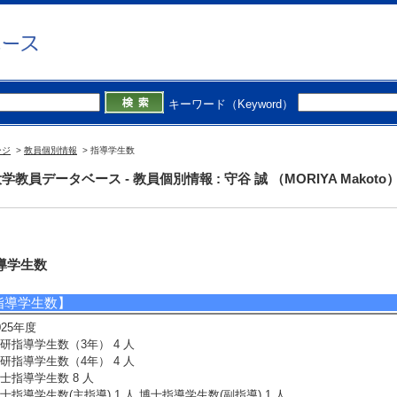
キーワード（Keyword）
ージ
>
教員個別情報
> 指導学生数
学教員データベース - 教員個別情報 : 守谷 誠 （MORIYA Makoto
導学生数
指導学生数】
025年度
研指導学生数（3年） 4 人
研指導学生数（4年） 4 人
士指導学生数 8 人
士指導学生数(主指導) 1 人 博士指導学生数(副指導) 1 人