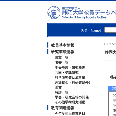
氏名（Name）
トップペ
教員基本情報
研究業績情報
静岡大
論文 等
著書 等
学会発表・研究発表
共同・受託研究
指
科学研究費助成事業
外部資金（科研費以外）
受賞
【
特許 等
2
学会・研究会等の開催
卒
その他学術研究活動
卒
教育関連情報
修
今年度担当授業科目
博