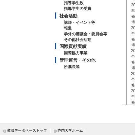
指導学生数
2
指導学生の受賞
卒
社会活動
修
博
講師・イベント等
2
報道
卒
学外の審議会・委員会等
修
その他社会活動
博
国際貢献実績
2
国際協力事業
卒
管理運営・その他
修
所属長等
博
2
卒
修
2
卒
修
博
2
卒
修
教員データベーストップ
静岡大学ホーム
博