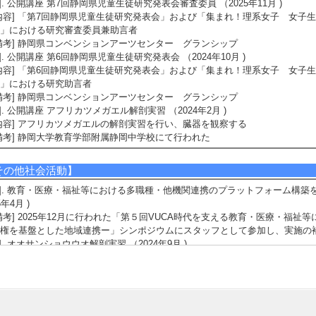
3]. 公開講座 第7回静岡県児童生徒研究発表会審査委員 （2025年11月 )
内容] 「第7回静岡県児童生徒研究発表会」および「集まれ！理系女子 女子
」における研究審査委員兼助言者
備考] 静岡県コンベンションアーツセンター グランシップ
4]. 公開講座 第6回静岡県児童生徒研究発表会 （2024年10月 )
内容] 「第6回静岡県児童生徒研究発表会」および「集まれ！理系女子 女子
」における研究助言者
備考] 静岡県コンベンションアーツセンター グランシップ
5]. 公開講座 アフリカツメガエル解剖実習 （2024年2月 )
内容] アフリカツメガエルの解剖実習を行い、臓器を観察する
備考] 静岡大学教育学部附属静岡中学校にて行われた
その他社会活動】
1]. 教育・医療・福祉等における多職種・他機関連携のプラットフォーム構築
5年4月 )
備考] 2025年12月に行われた「第５回VUCA時代を支える教育・医療・福
権を基盤とした地域連携ー」シンポジウムにスタッフとして参加し、実施の
2]. オオサンショウウオ解剖実習 （2024年9月 )
備考] 前年度に引き続き、大型両生類の解剖経験と外来種問題を考えさせる
した
3]. オオサンショウウオ解剖実習 （2023年9月 )
備考] 前年度に引き続き、大型両生類の解剖経験と外来種問題を考えさせる
した