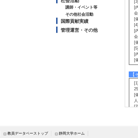
社会活動
[
講師・イベント等
[
会
その他社会活動
[
国際貢献実績
[
管理運営・その他
[
会
[
[
[
[
【
[
2
[
人
[
[
加
[
[
教員データベーストップ
静岡大学ホーム
加