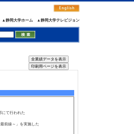
小学校および中学校各1校にて研究授業
▲静岡大学ホーム
▲静岡大学テレビジョン
員として高校生2名の指導を行った
立富士中学校にて研究授業を参観し助言を
員として高校生2名の指導を行った
部にて行われた
と最前線～」を実施した