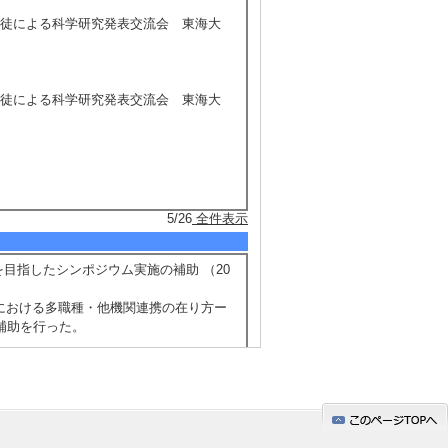
生徒による科学研究発表交流会 東海大
生徒による科学研究発表交流会 東海大
5/26
全件表示
を目指したシンポジウム実施の補助 （20
祉等における多職種・他機関連携の在り方ー
補助を行った。
焼津中央高校での取り組みに講師として参
焼津中央高校での取り組みに講師として参