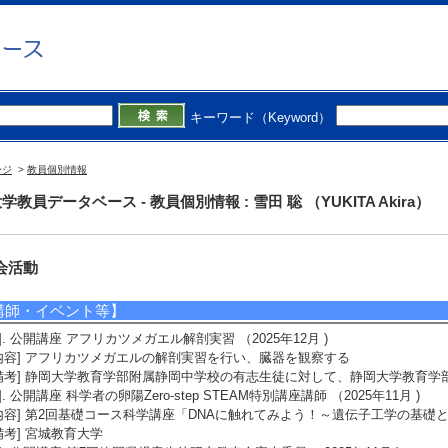
1]. 富士市委託事業研究助言 （2025年9月 )
備考] 富士市教育委員会計画訪問における静岡大学同行訪問者として富士市立
参観し助言を行った
2]. 未来の科学者養成スクールFSS指導教員 （2025年1月 )
備考] 静岡大学が主催する未来の科学者養成スクール（FSS）にて、指導教
キーワード（Keyword）
3]. 富士市委託事業研究助言 （2024年9月 )
備考] 富士市教育委員会計画訪問における静岡大学同行訪問者として富士市
った
ージ
>
教員個別情報
4]. 未来の科学者養成スクールFSS指導教員 （2024年1月 )
備考] 静岡大学が主催する未来の科学者養成スクール（FSS）にて、指導教
学教員データベース - 教員個別情報 : 雪田 聡 （YUKITA Akira）
会活動
講師・イベント等】
1]. 公開講座 アフリカツメガエル解剖実習 （2025年12月 )
内容] アフリカツメガエルの解剖実習を行い、臓器を観察する
備考] 静岡大学教育学部附属静岡中学校の有志生徒に対して、静岡大学教育学
2]. 公開講座 科学者の卵陽Zero-step STEAM特別講座講師 （2025年11月 )
内容] 第2回基礎コース科学講座「DNAに触れてみよう！～遺伝子工学の基礎
備考] 宮城教育大学