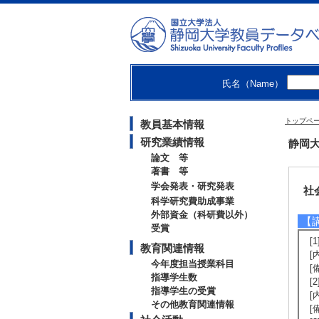
[
[
を
[
[
氏名（Name）
[
[
行
トップペ
教員基本情報
[
[
研究業績情報
静岡大
論文 等
著書 等
学会発表・研究発表
社
科学研究費助成事業
外部資金（科研費以外）
【
受賞
[
教育関連情報
[
今年度担当授業科目
[
指導学生数
[
指導学生の受賞
[
その他教育関連情報
[