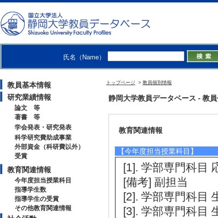
団 [制度名] 学術
[2]. 乳汁中ケ
明 （2017年4月 
振興財団 [制度名]
氏名（Name）
【受賞】
[1]. 歯科基礎医学
トップページ
>
教員個別情報
教員基本情報
[授与機関] 一般
研究業績情報
静岡大学教員データベース - 教員個別情
論文 等
著書 等
学会発表・研究発表
教育関連情報
科学研究費助成事業
外部資金（科研費以外）
【今年度担当授業科目】
受賞
[1]. 学部専門科目 
教育関連情報
[備考] 副担当
今年度担当授業科目
指導学生数
[2]. 学部専門科目 
指導学生の受賞
その他教育関連情報
[3]. 学部専門科目 