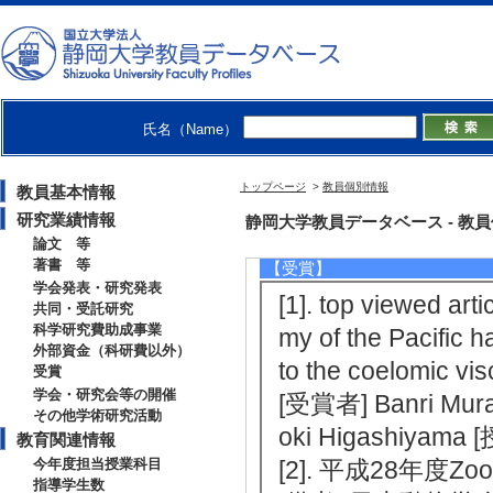
[4]. 両生類におけるアクアポリ
3月 ） 基盤研究(C) 代表
[5]. 無尾両生類の多様な水適応を
分担
氏名（Name）
【外部資金（科研費以外）】
トップページ
>
教員個別情報
教員基本情報
[1]. （2009年4
研究業績情報
静岡大学教員データベース - 教員個別情
物有機科学研究所 [
論文 等
著書 等
【受賞】
学会発表・研究発表
[1]. top viewed ar
共同・受託研究
科学研究費助成事業
my of the Pacific h
外部資金（科研費以外）
to the coelomic 
受賞
学会・研究会等の開催
[受賞者] Banri Muram
その他学術研究活動
oki Higashiyama
教育関連情報
今年度担当授業科目
[2]. 平成28年度Zool
指導学生数