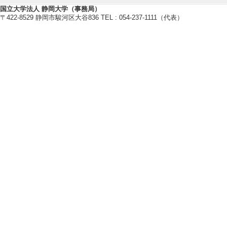
[2]. 平成28年度
国立大学法人 静岡大学（事務局）
〒422-8529 静岡市駿河区大谷836 TEL : 054-237-1111（代表）
[役割] 責任者以外 
[備考] 実行委員会
[3]. The 8th Inter
ndocrinology and
[役割] 責任者以外 [開
[備考] Local organi
[4]. 第35回日本
[役割] 責任者以外
[備考] 実行委員会
[5]. 第80回日本動
[役割] 責任者以外 
[備考] 実行委員会
【その他学術研究活動】
[1]. 東京大学大気海