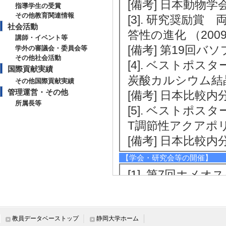
[備考] 日本動物
指導学生の受賞
その他教育関連情報
[3]. 研究奨励
社会活動
答性の進化 （2009
講師・イベント等
[備考] 第19回バ
学外の審議会・委員会等
その他社会活動
[4]. ベストポ
国際貢献実績
炭酸カルシウム結晶
その他国際貢献実績
管理運営・その他
[備考] 日本比較
所属長等
[5]. ベストポ
T調節性アクアポリン
[備考] 日本比較
【学会・研究会等の開催】
[1]. 第7回ホ
境への適応」 （20
[役割] 責任者(議
[備考] 共オーガ
教員データベーストップ
静岡大学ホーム