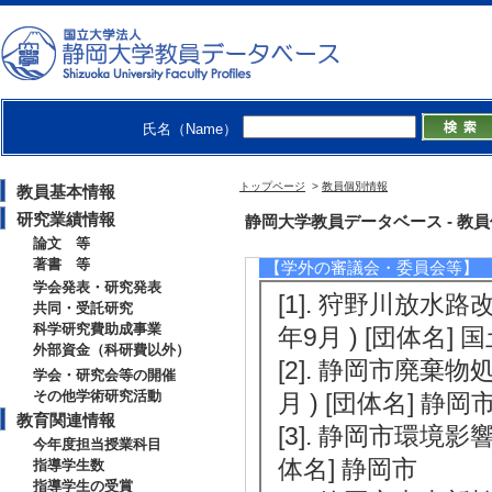
[2]. 新聞 リ
二酸化窒素量など準備
[備考] 中日新聞朝
[3]. 新聞 静岡新聞
[概要]植物プラ
氏名（Name）
[4]. 新聞 静岡新聞
トップページ
>
教員個別情報
教員基本情報
[概要]「火口監視
研究業績情報
静岡大学教員データベース - 教員個別
[備考] 共同研究者
論文 等
著書 等
【学外の審議会・委員会等】
学会発表・研究発表
[1]. 狩野川放水路
共同・受託研究
科学研究費助成事業
年9月 ) [団体
外部資金（科研費以外）
[2]. 静岡市廃棄
学会・研究会等の開催
その他学術研究活動
月 ) [団体名] 静岡
教育関連情報
[3]. 静岡市環境影響
今年度担当授業科目
体名] 静岡市
指導学生数
指導学生の受賞