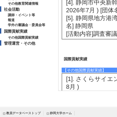
[4]. 静岡市中央
その他教育関連情報
2026年7月 ) [団
社会活動
講師・イベント等
[5]. 静岡県地方港湾
報道
名] 静岡県
学外の審議会・委員会等
国際貢献実績
[活動内容]調査審
その他国際貢献実績
管理運営・その他
国際貢献実績
【その他国際貢献実績】
[1]. さくらサイ
8月 )
[2]. さくらサ
（2016年2月 )
教員データベーストップ
静岡大学ホーム