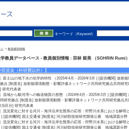
(C) 代表
3]. 密度勾配-サイズ分画培養法によるプランクトン食物網のエネルギー輸送の定量評価
盤研究(C) 分担
4]. 海底地殻変動観測による宮古・八重山諸島南方沖でのプレート間固着の推定 （ 2
キーワード（Keyword）
(B) 分担
ージ
>
教員個別情報
5]. 駿河湾の生物生産に対する富士山系地下水の化学的影響 （ 2019年4月 ～ 20
学教員データベース - 教員個別情報 : 宗林 留美 （SOHRIN Rumi
外部資金（科研費以外）】
1]. 富士山の地下水の化学的特性 （2025年4月 - 2026年3月 ) [提供機関
拠点 [制度名] 放射能環境動態・影響評価ネットワーク共同研究拠点共同研究助
] 研究代表者
2]. 流域から駿河湾への輸送物質の形態 （2024年4月 - 2025年3月 ) [提
同研究拠点 [制度名] 放射能環境動態・影響評価ネットワーク共同研究拠点共
担当区分] 研究代表者
3]. 流況変化に対する河川－海洋沿岸生態系の応答： 狩野川水系における解明と生態系
 ) [提供機関] 国土交通省 [制度名] 河川砂防技術研究開発公募 地域課題分野
4]. 流況変化に対する河川－海洋沿岸生態系の応答： 狩野川水系における解明と生態系
 ) [提供機関] 国土交通省 [制度名] 河川砂防技術研究開発公募 地域課題分野