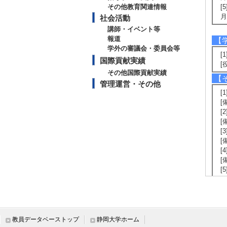
その他教育関連情報
[
月
社会活動
講師・イベント等
報道
【
学外の審議会・委員会等
[
国際貢献実績
[
その他国際貢献実績
【
管理運営・その他
[
[
[
[
[
[
[
[
[
[
教員データベーストップ
静岡大学ホーム
教