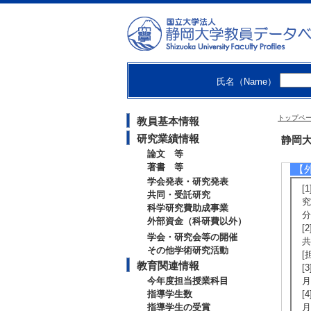
究
[
基
[
氏名（Name）
究
トップペ
教員基本情報
[
研究業績情報
静岡大
論文 等
著書 等
【
学会発表・研究発表
[
共同・受託研究
究
科学研究費助成事業
分
外部資金（科研費以外）
[
学会・研究会等の開催
共
その他学術研究活動
[
教育関連情報
[
今年度担当授業科目
月
指導学生数
[
指導学生の受賞
月