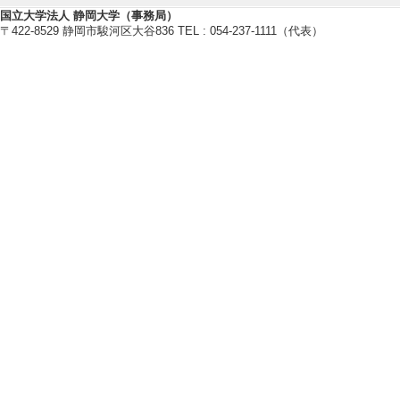
国立大学法人 静岡大学（事務局）
〒422-8529 静岡市駿河区大谷836 TEL : 054-237-1111（代表）
教員基本情報
【取得学位】
博士(農学) 九州大学 1997年
【研究分野】
環境・農学 - 環境農学
環境・農学 - 環境負荷低減技術
【相談に応じられる教育・研
環境汚染物質の微生物分解（バ
各種バイオリファイナリー（バ
白色腐朽菌に関する内容
キノコ全般
【現在の研究テーマ】
白色腐朽菌を用いたバイオリファ
生）
白色腐朽菌を用いた難分解性環境
キノコ等の有効活用に関する研究