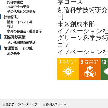
学コース
指導学生数
指導学生の受賞
創造科学技術研究
その他教育関連情報
門
社会活動
講師・イベント等
未来創成本部
報道
イノベーション
学外の審議会・委員会等
グリーン科学技術
国際貢献実績
その他国際貢献実績
コア
管理運営・その他
イノベーション
所属長等
hirai.hirofumi@@@s
教員データベーストップ
静岡大学ホーム