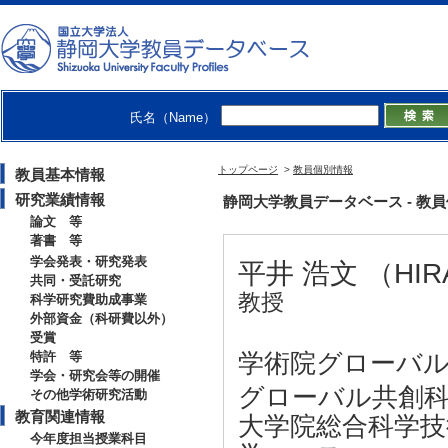
氏名（Name）
トップページ
>
教員個別情報
教員基本情報
研究業績情報
静岡大学教員データベース - 教員個別情
論文 等
著書 等
学会発表・研究発表
平井 浩文 （HIRAI
共同・受託研究
教授
科学研究費助成事業
外部資金（科研費以外）
受賞
特許 等
学術院グローバ
学会・研究会等の開催
グローバル共創科
その他学術研究活動
教育関連情報
大学院総合科学技
今年度担当授業科目