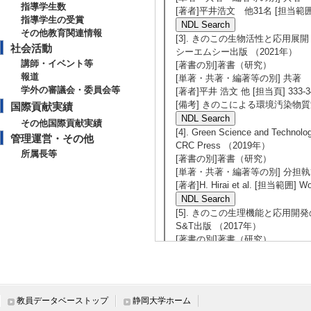
指導学生数
[著者]平井浩文 他31名 [担当範囲
指導学生の受賞
その他教育関連情報
[3]. きのこの生物活性と応用展開
社会活動
シーエムシー出版 （2021年）
講師・イベント等
[著書の別]著書（研究）
報道
[単著・共著・編著等の別] 共著
学外の審議会・委員会等
[著者]平井 浩文 他 [担当頁] 333-3
[備考] きのこによる環境汚染物
国際貢献実績
その他国際貢献実績
[4]. Green Science and Technolo
管理運営・その他
CRC Press （2019年）
所属長等
[著書の別]著書（研究）
[単著・共著・編著等の別] 分担
[著者]H. Hirai et al. [担当範囲] Woo
[5]. きのこの生理機能と応用開
S&T出版 （2017年）
[著書の別]著書（研究）
[単著・共著・編著等の別] 共著
[著者]平井 浩文,他44名
[備考] 第4章 農林資源として
筆した。
教員データベーストップ
静岡大学ホーム