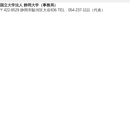
国立大学法人 静岡大学（事務局）
〒422-8529 静岡市駿河区大谷836 TEL : 054-237-1111（代表）
【学会発表・研究発表】
[1]. 高活性リグニン分
クロタミトン代謝
第76回 日本木材学
[発表者]川岸伶、
[備考] 広島大学
[2]. シロイヌ
日本農芸化学会202
[発表者]川南 智也, 崔
滝田良, 本橋 令子,
[3]. キノコホ
日本農芸化学会202
[発表者]市川直樹, 
[4]. イネにお