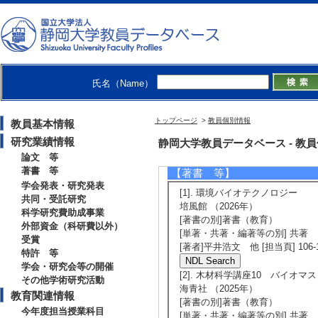
of catalytic enzym
Journal of Hazar
[国際共著論文] 
[責任著者・共著者
氏名（Name）
[著者] Ru Yin, Yuta
Otomaru, Haruka Y
トップページ
>
教員個別情報
教員基本情報
ori, Hirokazu Kawa
研究業績情報
静岡大学教員データベース - 教員個別情
論文 等
著書 等
【著書 等】
学会発表・研究発表
[1]. 環境バイオテクノロジー
共同・受託研究
培風館 （2026年）
科学研究費助成事業
[著書の別]著書（教育）
外部資金（科研費以外）
[単著・共著・編著等の別] 共著
受賞
[著者]平井浩文 他 [担当頁] 106-
特許 等
学会・研究会等の開催
[2]. 木材科学講座10 バイオマス
その他学術研究活動
海青社 （2025年）
教育関連情報
[著書の別]著書（教育）
今年度担当授業科目
[単著・共著・編著等の別] 共著