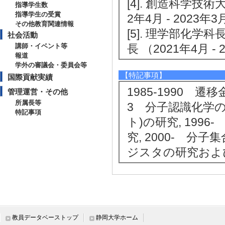
[4]. 創造科学技
指導学生数
指導学生の受賞
2年4月 - 2023年3月
その他教育関連情報
[5]. 理学部化
社会活動
講師・イベント等
長 （2021年4月 - 
報道
学外の審議会・委員会等
【特記事項】
国際貢献実績
1985-1990 遷
管理運営・その他
所属長等
3 分子認識化学の
特記事項
ト)の研究, 19
究, 2000- 分
ジスタの研究およ
教員データベーストップ
静岡大学ホーム