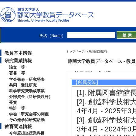
[5]. 科学研究費
年1月 - 2009年1
氏名（Name）
国際貢献実績
トップページ
>
教員個別情報
教員基本情報
研究業績情報
静岡大学教員データベース - 教員個別情
論文 等
管理運営・その他
著書 等
学会発表・研究発表
【所属長等】
共同・受託研究
科学研究費助成事業
[1]. 附属図書館館長 
外部資金（科研費以外）
[2]. 創造科学技
受賞
特許 等
4年4月 - 2025年3月
学会・研究会等の開催
[3]. 創造科学技
その他学術研究活動
教育関連情報
3年4月 - 2024年3月
今年度担当授業科目