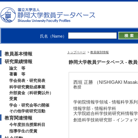
氏名（Name）
トップページ
>
教員個別情報
教員基本情報
研究業績情報
静岡大学教員データベース - 教員個別情
論文 等
著書 等
学会発表・研究発表
西垣 正勝 （NISHIGAKI Masak
科学研究費助成事業
教授
外部資金（科研費以外）
受賞
学術院情報学領域 - 情報科学系列
学会・研究会等の開催
情報学部 - 情報科学科
その他学術研究活動
大学院総合科学技術研究科情報学専
教育関連情報
創造科学技術研究部 - インフォ
今年度担当授業科目
指導学生の受賞