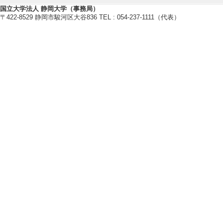
【所属学会】
国立大学法人 静岡大学（事務局）
・日本セキュリティ・マネジメン
〒422-8529 静岡市駿河区大谷836 TEL : 054-237-1111（代表）
・電子情報通信学会
・情報処理学会
・米国電気電子学会(IEEE)
【個人ホームページ】
https://wwp.shizuoka.ac.jp/nishig
研究業績情報
【論文 等】
[1]. Secure and Us
ndshapes in Virtual
2026 ACM CHI Con
ms (Poster)（採
当しない