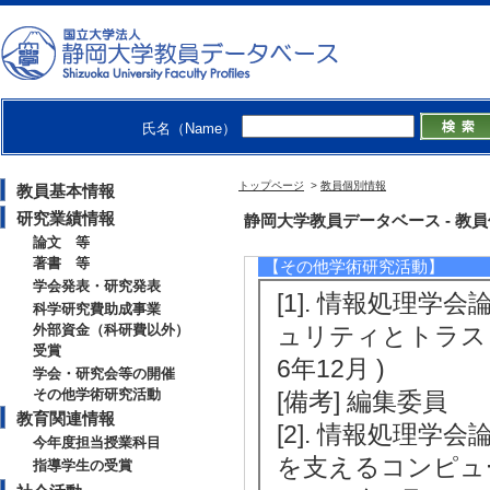
月)
[役割] 責任者以外 [開催場
s
[備考] プログラム
氏名（Name）
[5]. コンピュー
[役割] 責任者以外 [
トップページ
>
教員個別情報
教員基本情報
[備考] 実行委員
研究業績情報
静岡大学教員データベース - 教員個別情
論文 等
著書 等
【その他学術研究活動】
学会発表・研究発表
[1]. 情報処理
科学研究費助成事業
外部資金（科研費以外）
ュリティとトラスト」特
受賞
6年12月 )
学会・研究会等の開催
その他学術研究活動
[備考] 編集委員
教育関連情報
[2]. 情報処理
今年度担当授業科目
を支えるコンピュ
指導学生の受賞