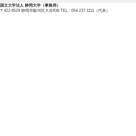
教育関連情報
国立大学法人 静岡大学（事務局）
〒422-8529 静岡市駿河区大谷836 TEL : 054-237-1111（代表）
【今年度担当授業科目】
[1]. 学部専門科目 B
[2]. 大学院科目(
[3]. 大学院科目(修
[4]. 大学院科目
- 前期 )
[5]. 大学院科目
- 後期 )
【指導学生の受賞】
[1]. AIPチャレン
[受賞学生氏名] 小
[授与団体名] 科