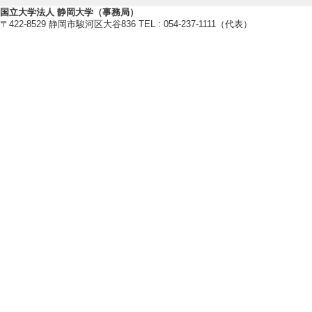
【所属学会】
国立大学法人 静岡大学（事務局）
・日本セキュリティ・マネジメン
〒422-8529 静岡市駿河区大谷836 TEL : 054-237-1111（代表）
・電子情報通信学会
・情報処理学会
・米国電気電子学会(IEEE)
【個人ホームページ】
https://wwp.shizuoka.ac.jp/nishig
研究業績情報
【論文 等】
[1]. Secure and Us
ndshapes in Virtual
2026 ACM CHI Con
ms (Poster)（採
当しない