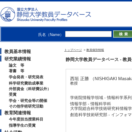
氏名（Name）
トップページ
>
教員個別情報
教員基本情報
研究業績情報
静岡大学教員データベース - 教員個別情
論文 等
著書 等
学会発表・研究発表
西垣 正勝 （NISHIGAKI Masak
科学研究費助成事業
教授
外部資金（科研費以外）
受賞
学術院情報学領域 - 情報科学系列
学会・研究会等の開催
情報学部 - 情報科学科
その他学術研究活動
大学院総合科学技術研究科情報学専
教育関連情報
創造科学技術研究部 - インフォ
今年度担当授業科目
指導学生の受賞