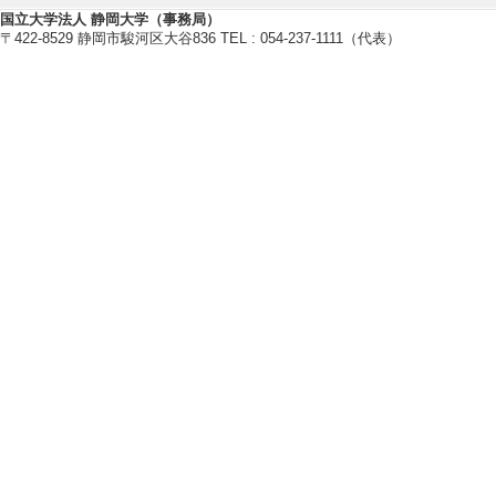
哲学・倫理学教育
国立大学法人 静岡大学（事務局）
情報技術に関する
〒422-8529 静岡市駿河区大谷836 TEL : 054-237-1111（代表）
【研究キーワード】
情報社会, ガバナン
【所属学会】
・社会情報学会
[備考]大会企画委員（
動委員（2012-2
会主催）、 渉外委員
誌編集委員（2013
ク委員（2012-20
013年6月、2017
月-2016年6月）
・静岡哲学会
[備考]学会理事（2