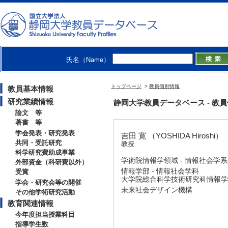
氏名（Name）
トップページ
>
教員個別情報
教員基本情報
研究業績情報
静岡大学教員データベース - 教員個別情
論文 等
著書 等
学会発表・研究発表
吉田 寛 （YOSHIDA Hiroshi）
共同・受託研究
教授
科学研究費助成事業
学術院情報学領域 - 情報社会学
外部資金（科研費以外）
情報学部 - 情報社会学科
受賞
大学院総合科学技術研究科情報学専
学会・研究会等の開催
未来社会デザイン機構
その他学術研究活動
教育関連情報
今年度担当授業科目
指導学生数