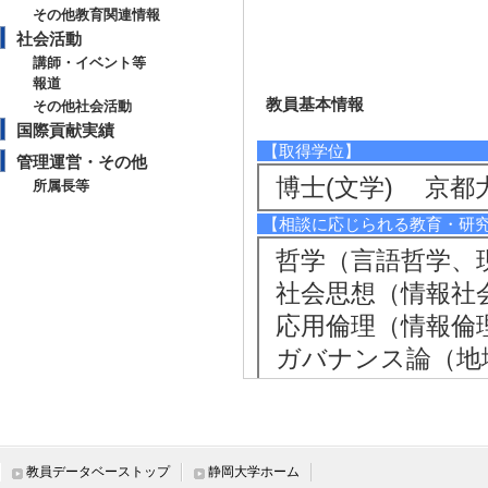
その他教育関連情報
社会活動
講師・イベント等
報道
教員基本情報
その他社会活動
国際貢献実績
【取得学位】
管理運営・その他
博士(文学) 京都
所属長等
【相談に応じられる教育・研
哲学（言語哲学、
社会思想（情報社
応用倫理（情報倫
ガバナンス論（地
ナンス）
【現在の研究テーマ】
情報社会思想
教員データベーストップ
静岡大学ホーム