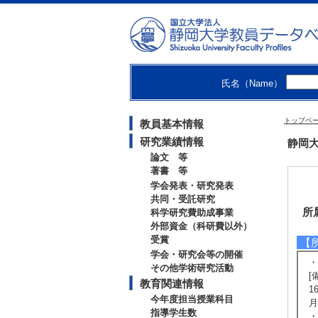
氏名（Name）
トップペ
教員基本情報
研究業績情報
静岡大
論文 等
著書 等
学会発表・研究発表
共同・受託研究
所
科学研究費助成事業
外部資金（科研費以外）
受賞
【
学会・研究会等の開催
・
その他学術研究活動
[
教育関連情報
1
今年度担当授業科目
月
指導学生数
・