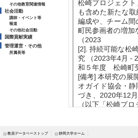
松崎プロジェクト
その他教育関連情報
も含めた新たな取
社会活動
講師・イベント等
編成や、チーム間
報道
町民参画者の増加
その他社会活動
国際貢献実績
（2023
管理運営・その他
[2]. 持続可能
所属長等
究 （2023年4月 -
和５年度 松崎町受
[備考] 本研究の
オガイド協会・静
づき、2020年1
（以下「松崎プロ
未来社会デザイン
り、本受
[3]. 情報技術
教員データベーストップ
静岡大学ホーム