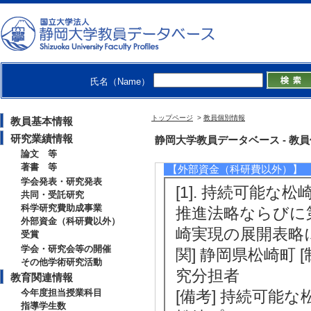
[備考] 申請代表：吉田寛 共著
[2]. 「思い出」を生かした東日本大
[3]. 被災アルバム・アーカイブ『
） 基盤研究(C) 分担
氏名（Name）
[備考] 代表：松本 早野香 分
トップページ
>
教員個別情報
教員基本情報
[4]. 情報社会ガバナンスに貢献する
表
研究業績情報
静岡大学教員データベース - 教員個別情
論文 等
著書 等
【外部資金（科研費以外）】
学会発表・研究発表
[1]. 持続可能
共同・受託研究
科学研究費助成事業
推進法略ならびに
外部資金（科研費以外）
崎実現の展開表略に関す
受賞
学会・研究会等の開催
関] 静岡県松崎町 
その他学術研究活動
究分担者
教育関連情報
今年度担当授業科目
[備考] 持続可能
指導学生数