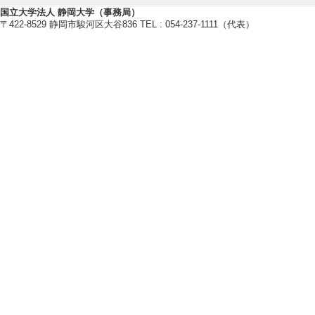
情報倫理の構築 （20
国立大学法人 静岡大学（事務局）
〒422-8529 静岡市駿河区大谷836 TEL : 054-237-1111（代表）
[制度名] 2010
[4]. 社会ビジョ
月 - 2010年3月 
プロジェクト
[5]. 『ウィト
カニシヤ出版、2009年
機関] 静岡大学情報
【受賞】
[1]. 社会情報学会(
[備考] 『「思い
会・災害情報支援チ
共同編著者（柴田
[2]. 25年度社会