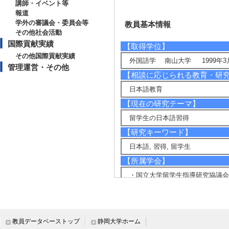
講師・イベント等
報道
学外の審議会・委員会等
教員基本情報
その他社会活動
国際貢献実績
【取得学位】
その他国際貢献実績
外国語学 南山大学 1999年3
管理運営・その他
【相談に応じられる教育・研
日本語教育
【現在の研究テーマ】
留学生の日本語習得
【研究キーワード】
日本語, 習得, 留学生
【所属学会】
・国立大学留学生指導研究協議会
・日本語教育学会
教員データベーストップ
静岡大学ホーム