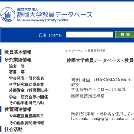
氏名（Name）
トップページ
>
教員個別情報
教員基本情報
研究業績情報
静岡大学教員データベース - 教員個別
論文 等
著書 等
学会発表・研究発表
袴田 麻里 （HAKAMATA Mari
科学研究費助成事業
教授
学術院融合・グローバル領域
外部資金（科研費以外）
国際連携推進機構
学会・研究会等の開催
その他学術研究活動
教育関連情報
氏名特記事項 ：通称名を使用して
今年度担当授業科目
hakamata.mari@@@shizuoka.ac.jp
その他教育関連情報
社会活動