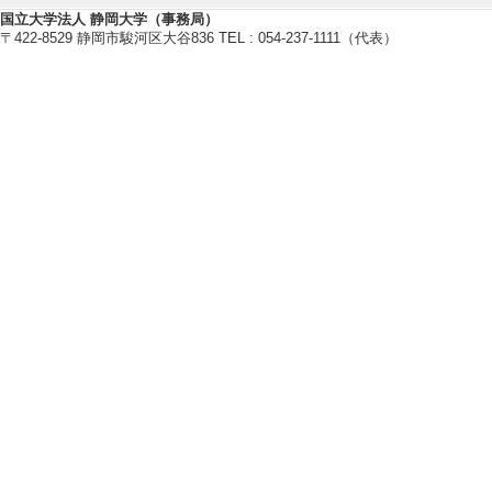
研究業績情報
国立大学法人 静岡大学（事務局）
〒422-8529 静岡市駿河区大谷836 TEL : 054-237-1111（代表）
【論文 等】
[1]. 学外団体
日本語教育連絡会議論文集
共著論文] 該当し
[責任著者・共著者
[著者] 袴田麻里
[2]. 非漢字圏
入 -
日本語教育連絡会議論文集
共著論文] 該当し
[責任著者・共著者
[著者] 袴田麻里
[U
[3]. 理系修士留