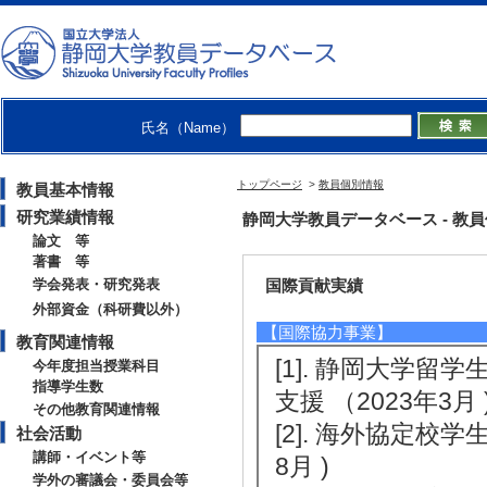
[3]. 静岡県立
史 （2025年12月 )
[4]. 静岡大学
5年11月 )
氏名（Name）
[5]. 静岡市国際
[備考] 毎週日曜日
トップページ
>
教員個別情報
教員基本情報
研究業績情報
静岡大学教員データベース - 教員個別
論文 等
著書 等
学会発表・研究発表
国際貢献実績
外部資金（科研費以外）
【国際協力事業】
教育関連情報
[1]. 静岡大学
今年度担当授業科目
指導学生数
支援 （2023年3月 
その他教育関連情報
[2]. 海外協定校
社会活動
講師・イベント等
8月 )
学外の審議会・委員会等