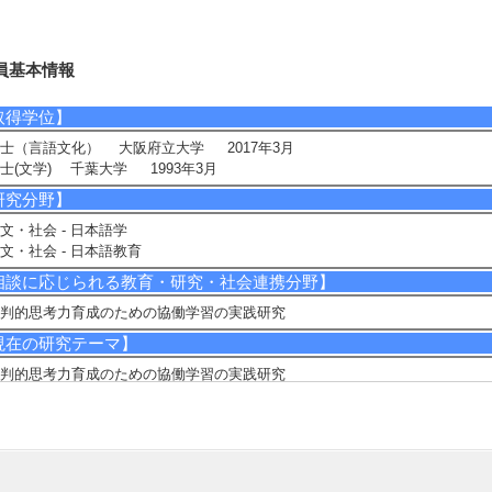
員基本情報
取得学位】
士（言語文化） 大阪府立大学 2017年3月
士(文学) 千葉大学 1993年3月
研究分野】
文・社会 - 日本語学
文・社会 - 日本語教育
相談に応じられる教育・研究・社会連携分野】
判的思考力育成のための協働学習の実践研究
現在の研究テーマ】
判的思考力育成のための協働学習の実践研究
域の多文化共生に関する研究
研究キーワード】
学の日本語教育, 批判的思考力, 学び
所属学会】