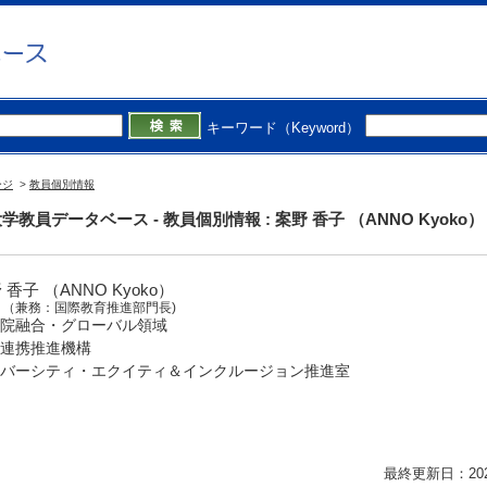
キーワード（Keyword）
ージ
>
教員個別情報
学教員データベース - 教員個別情報 : 案野 香子 （ANNO Kyoko）
 香子 （ANNO Kyoko）
授
（兼務：国際教育推進部門長)
院融合・グローバル領域
連携推進機構
バーシティ・エクイティ＆インクルージョン推進室
最終更新日：2026/0