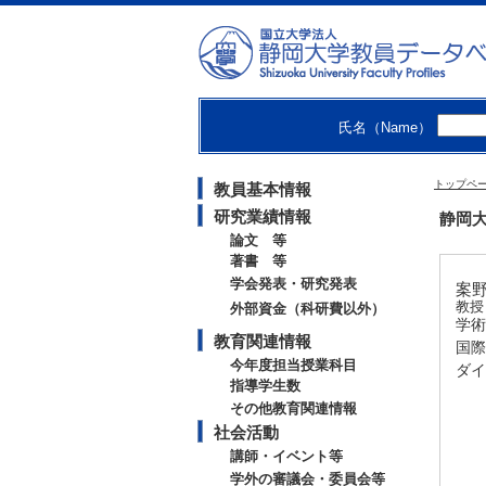
氏名（Name）
トップペ
教員基本情報
研究業績情報
静岡大
論文 等
著書 等
学会発表・研究発表
案野
教
外部資金（科研費以外）
学術
教育関連情報
国際
今年度担当授業科目
ダイ
指導学生数
その他教育関連情報
社会活動
講師・イベント等
学外の審議会・委員会等