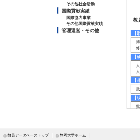
その他社会活動
国際貢献実績
国際協力事業
教
その他国際貢献実績
管理運営・その他
【
博
修
【
人
人
【
批
【
批
地
【
大
教員データベーストップ
静岡大学ホーム
【