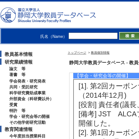
05424A1 (2017年
日)
[備考] 国際出願
[5]. カーボン
氏名（Name）
となる供給ユニッ
017年11月14日) [特
トップページ
>
教員個別情報
教員基本情報
[備考] 登録日：2017
研究業績情報
静岡大学教員データベース - 教員個別
論文 等
著書 等
【学会・研究会等の開催】
学会発表・研究発表
[1]. 第2回カ
共同・受託研究
科学研究費助成事業
（2014年12月)
外部資金（科研費以外）
[役割] 責任者(議
受賞
特許 等
[備考] JST 
学会・研究会等の開催
開催した。
その他学術研究活動
教育関連情報
[2]. 第1回カ
今年度担当授業科目