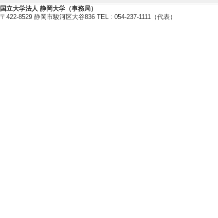
国立大学法人 静岡大学（事務局）
【今年度担当授業科目】
〒422-8529 静岡市駿河区大谷836 TEL : 054-237-1111（代表）
[1]. 全学教育科目
[備考] 副担当
[2]. 学部専門科目
[備考] 副担当
[3]. 大学院科目(修
[4]. 学部専門科目 
[5]. 大学院科目
26年度 - 前期 )
【指導学生数】
2024年度
卒研指導学生数（3年
卒研指導学生数（4年
修士指導学生数 7 