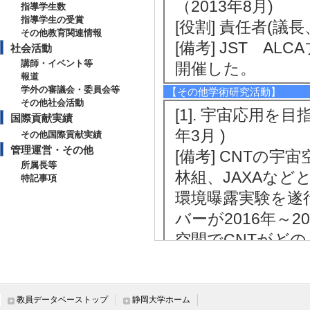
（2013年8月)
指導学生数
指導学生の受賞
[役割] 責任者(議
その他教育関連情報
[備考] JST 
社会活動
講師・イベント等
開催した。
報道
学外の審議会・委員会等
【その他学術研究活動】
その他社会活動
[1]. 宇宙応用を目
国際貢献実績
年3月 )
その他国際貢献実績
管理運営・その他
[備考] CNTの
所属長等
林組、JAXAなど
特記事項
環境曝露実験を遂行
バーが2016年～
空間でCNTがど
教育関連情報
教員データベーストップ
静岡大学ホーム