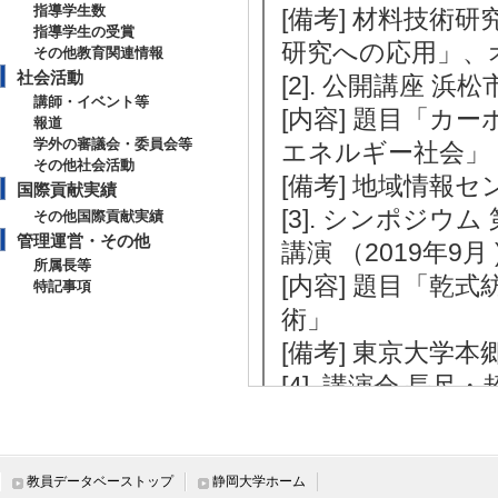
指導学生数
[備考] 材料技術
指導学生の受賞
研究への応用」、
その他教育関連情報
社会活動
[2]. 公開講座 浜
講師・イベント等
[内容] 題目「
報道
学外の審議会・委員会等
エネルギー社会」
その他社会活動
[備考] 地域情報セ
国際貢献実績
[3]. シンポジ
その他国際貢献実績
管理運営・その他
講演 （2019年9月 
所属長等
[内容] 題目「乾
特記事項
術」
[備考] 東京大学
[4]. 講演会 
用技術 （2013年2月
[内容] CNT合成
[備考] 開催場所
教員データベーストップ
静岡大学ホーム