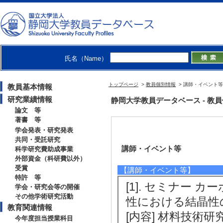
氏名（Name）
トップページ
>
教員個別情報
> 講師・イベント等
教員基本情報
研究業績情報
静岡大学教員データベース - 教員個別
論文 等
著書 等
学会発表・研究発表
共同・受託研究
講師・イベント等
科学研究費助成事業
外部資金（科研費以外）
受賞
【講師・イベント等】
特許 等
[1]. セミナー
学会・研究会等の開催
その他学術研究活動
性における結晶性の影
教育関連情報
[内容] 材料技術
今年度担当授業科目