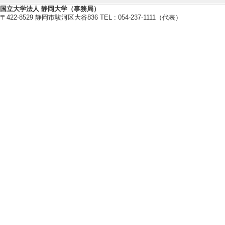
[5]. 講演会 テク
国立大学法人 静岡大学（事務局）
〒422-8529 静岡市駿河区大谷836 TEL : 054-237-1111（代表）
月 )
[内容] 長尺多層
[備考] 開催場所（
[6]. 講演会 静
12年7月 )
[内容] カーボン
[備考] 開催場所（
[7]. 講演会 新規事
[内容] カーボン
[備考] 開催場所（
[8]. 講演会 中皮腫
[内容] 長尺カー
[備考] 開催場所（
[9]. 講演会 カー