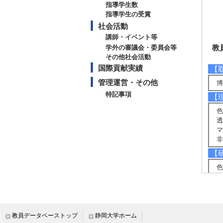
指導学生数
指導学生の受賞
社会活動
講師・イベント等
教
学外の審議会・委員会等
その他社会活動
国際貢献実績
【
管理運営・その他
博
特記事項
【
色
透
マ
非
【
色
【
・
・
・
教員データベーストップ
静岡大学ホーム