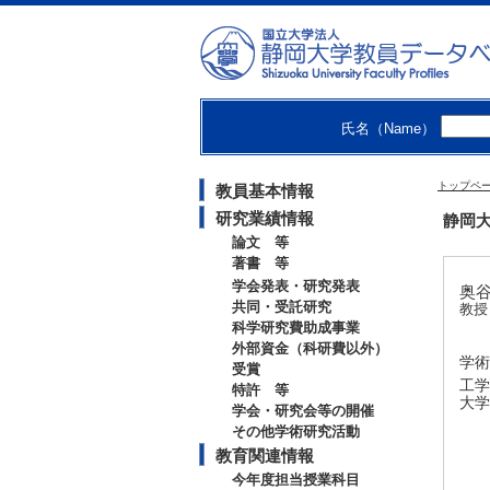
氏名（Name）
トップペ
教員基本情報
研究業績情報
静岡大
論文 等
著書 等
学会発表・研究発表
奥谷
共同・受託研究
教授
科学研究費助成事業
外部資金（科研費以外）
学術
受賞
工学
特許 等
大学
学会・研究会等の開催
その他学術研究活動
教育関連情報
今年度担当授業科目