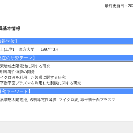
最終更新日：2026/0
員基本情報
取得学位】
士(工学) 東京大学 1997年3月
現在の研究テーマ】
素増感太陽電池に関する研究
明導電性薄膜の開発
イクロ波を利用した製膜に関する研究
平衡平面プラズマを利用した製膜に関する研究
研究キーワード】
素増感太陽電池, 透明導電性薄膜, マイクロ波, 非平衡平面プラズマ
所属学会】
The American Ceramic Society
日本セラミックス協会
応用物理学会