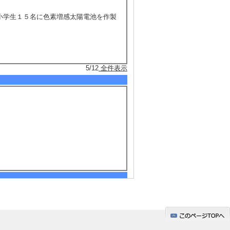
、小学生１５名に色素増感太陽電池を作製
5/12
全件表示
て静岡県静岡工業技術センターで指導)