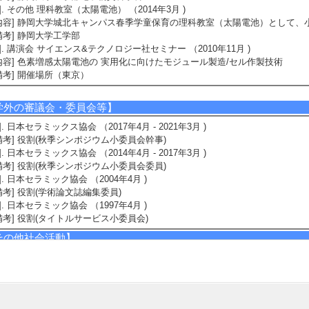
4]. その他 理科教室（太陽電池） （2014年3月 )
内容] 静岡大学城北キャンパス春季学童保育の理科教室（太陽電池）として
備考] 静岡大学工学部
5]. 講演会 サイエンス&テクノロジー社セミナー （2010年11月 )
内容] 色素増感太陽電池の 実用化に向けたモジュール製造/セル作製技術
備考] 開催場所（東京）
学外の審議会・委員会等】
1]. 日本セラミックス協会 （2017年4月 - 2021年3月 )
備考] 役割(秋季シンポジウム小委員会幹事)
2]. 日本セラミックス協会 （2014年4月 - 2017年3月 )
備考] 役割(秋季シンポジウム小委員会委員)
3]. 日本セラミック協会 （2004年4月 )
備考] 役割(学術論文誌編集委員)
4]. 日本セラミック協会 （1997年4月 )
備考] 役割(タイトルサービス小委員会)
その他社会活動】
1]. 静岡県客員研究員 （2007年4月 )
備考] 活動内容(薄膜形成技術と評価に関する指導)
2]. 静岡県客員研究員 （2005年4月 )
備考] 活動内容(スプレー塗布法を用いた質量負荷検出型センサの開発に関し