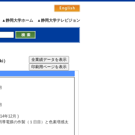
▲静岡大学ホーム
▲静岡大学テレビジョン
5/7
全件表示
ki）
用
用
4年12月 )
透明導電膜の作製（１日目）と色素増感太