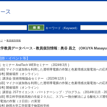
4]. ポスター賞第1位 (2009年4月)
受賞学生氏名] 池場雅康
授与団体名] 静岡大学薄膜基板研究懇話会
5]. 奨励賞 (2007年4月)
受賞学生氏名] 大川佳英
授与団体名] 日本セラミック協会関東支部
キーワード（Keyword）
ージ
>
教員個別情報
会活動
学教員データベース - 教員個別情報 : 奥谷 昌之 （OKUYA Masayu
講師・イベント等】
1]. セミナー AndTech WEBセミナー （2024年3月 )
内容] マイクロ波加熱を利用した透明導電膜の作製と色素増感太陽電池への応
備考] 開催場所（オンライン）
2]. 講演会 技術情報協会セミナー （2023年12月 )
内容] マイクロ波加熱を利用した透明導電膜の作製と色素増感太陽電池への応
備考] 開催場所（オンライン）
3]. 講習会 JSTサイエンス・パートナーシップ・プログラム （2014年11月 - 201
内容] 県立科学技術高校の生徒２０人に、スプレー熱分解法による酸化スズ
電池の作製（２日目）の実習
備考] 静岡大学工学部電子物質科学科