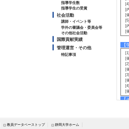
指導学生数
[
指導学生の受賞
[
社会活動
[
[
講師・イベント等
[
学外の審議会・委員会等
[
その他社会活動
国際貢献実績
【
管理運営・その他
[
特記事項
[
[
[
[
[
[
[
【
[
[
[
[
教員データベーストップ
静岡大学ホーム