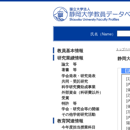
[
[
[
[
[
[
氏名（Name）
トップペ
教員基本情報
研究業績情報
社
静岡大
論文 等
著書 等
【
学会発表・研究発表
[
共同・受託研究
[
科学研究費助成事業
[
外部資金（科研費以外）
[
受賞
[
特許 等
[
学会・研究会等の開催
[
その他学術研究活動
[
教育関連情報
陽
今年度担当授業科目
[