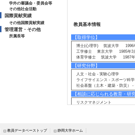
学外の審議会・委員会等
その他社会活動
国際貢献実績
その他国際貢献実績
教員基本情報
管理運営・その他
所属長等
【取得学位】
博士(心理学) 筑波大学 1996
工学修士 東京大学 1985年3
体育学修士 筑波大学 1987年
【研究分野】
人文・社会 - 実験心理学
ライフサイエンス - スポーツ科学
社会基盤（土木・建築・防災） -
【相談に応じられる教育・研
リスクマネジメント
安全教育
自然体験
【現在の研究テーマ】
教員データベーストップ
静岡大学ホーム
地図読みとナヴィゲーション能力