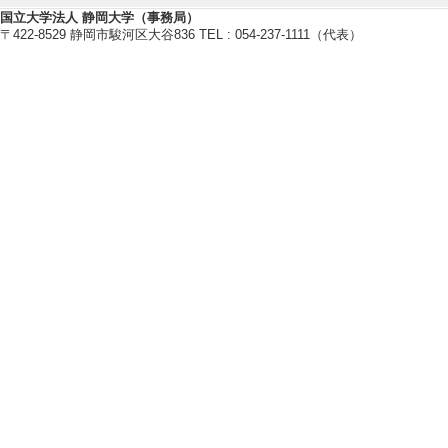
自然環境下のリスクリテラシー
国立大学法人 静岡大学（事務局）
考える力を養う安全教育
〒422-8529 静岡市駿河区大谷836 TEL : 054-237-1111（代表）
複雑環境下での認知
【研究キーワード】
空間認知, ナヴィゲーション, リ
【所属学会】
・日本安全教育学会
・日本認知科学会
・日本野外教育学会
・日本登山医学会
・日本認知心理学会
【研究シーズ】
[1]. リスクマネジメントの心理学 ( 2
研究業績情報
【論文 等】