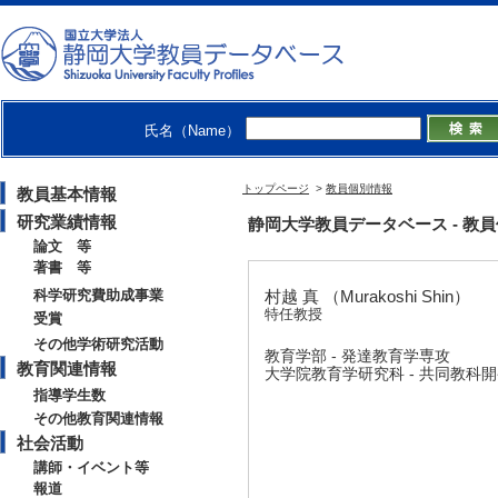
氏名（Name）
トップページ
>
教員個別情報
教員基本情報
研究業績情報
静岡大学教員データベース - 教員個別情
論文 等
著書 等
科学研究費助成事業
村越 真 （Murakoshi Shin）
特任教授
受賞
その他学術研究活動
教育学部 - 発達教育学専攻
教育関連情報
大学院教育学研究科 - 共同教科
指導学生数
その他教育関連情報
社会活動
講師・イベント等
報道