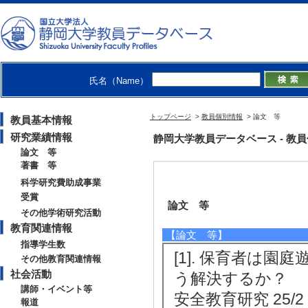
氏名（Name）
トップページ
>
教員個別情報
> 論文 等
教員基本情報
研究業績情報
静岡大学教員データベース - 教員個別情
論文 等
著書 等
科学研究費助成事業
受賞
論文 等
その他学術研究活動
教育関連情報
【論文 等】
指導学生数
[1]. 保育者は
その他教育関連情報
社会活動
う解決するか？
講師・イベント等
安全教育研究 25/2 
報道