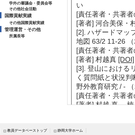
学外の審議会・委員会等
い
その他社会活動
[責任著者・共著者
国際貢献実績
[著者] 河合美保
その他国際貢献実績
管理運営・その他
[2]. ハザード
所属長等
地図 63/2 11-2
[責任著者・共著者
[著者] 村越真
[DOI]
[3]. 登山にお
く質問紙と状況判
野外教育研究 / - 
[責任著者・共著者
[著者] 村越 真 
[DOI]
[4]. 小学校の
: Psychometric
教員データベーストップ
静岡大学ホーム