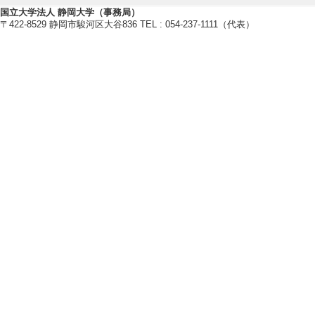
体育学研究 / - （
国立大学法人 静岡大学（事務局）
〒422-8529 静岡市駿河区大谷836 TEL : 054-237-1111（代表）
[責任著者・共著者
[著者] 満下健太・
[DOI]
[5]. 防災教育
県教育委員会が発
防災教育学会 / - 
[責任著者・共著者
[著者] 望月大・村越
[6]. Dynamics of ri
ion: A case of natu
Risk Analysis 
該当しない
[責任著者・共著者
[著者] Mitsushita, K