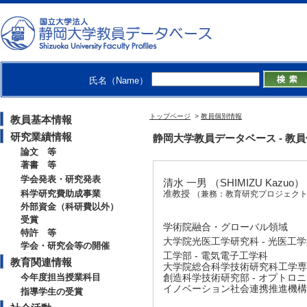
氏名（Name）
トップページ
>
教員個別情報
教員基本情報
研究業績情報
静岡大学教員データベース - 教員個別情
論文 等
著書 等
学会発表・研究発表
清水 一男 （SHIMIZU Kazuo）
科学研究費助成事業
准教授
（兼務：教育研究プロジェクト
外部資金（科研費以外）
受賞
学術院融合・グローバル領域
特許 等
大学院光医工学研究科 - 光医工
学会・研究会等の開催
工学部 - 電気電子工学科
教育関連情報
大学院総合科学技術研究科工学専攻
今年度担当授業科目
創造科学技術研究部 - オプトロ
イノベーション社会連携推進機構 
指導学生の受賞