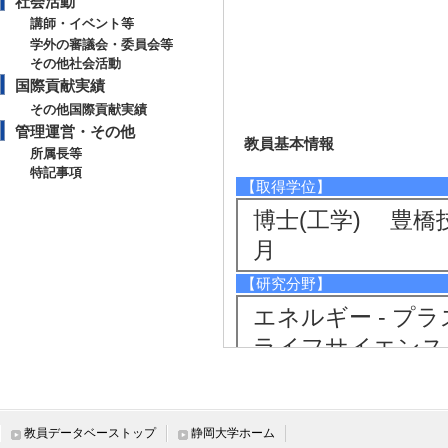
社会活動
講師・イベント等
学外の審議会・委員会等
その他社会活動
国際貢献実績
その他国際貢献実績
管理運営・その他
教員基本情報
所属長等
特記事項
【取得学位】
博士(工学) 豊橋
月
【研究分野】
エネルギー - プ
ライフサイエンス 
環境・農学 - 環
術
教員データベーストップ
静岡大学ホーム
【相談に応じられる教育・研