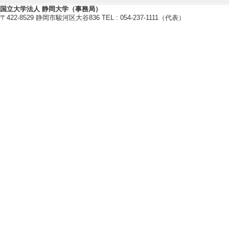
国立大学法人 静岡大学（事務局）
室内環境制御（植
〒422-8529 静岡市駿河区大谷836 TEL : 054-237-1111（代表）
材料表面改質（無
マイクロプラズマ
療応用）
地域社会連携、研
策
【現在の研究テーマ】
大気圧マイクロプ
大気圧マイクロプ
用
大気圧マイクロプ
大気圧マイクロプ
【研究キーワード】
地域クラスター, 産