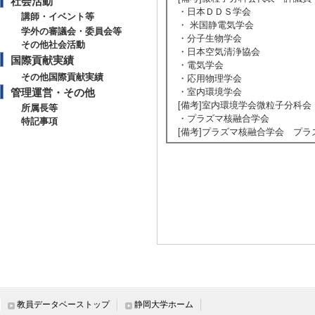
社会活動
・日本ＤＤＳ学会
講師・イベント等
・ 米国静電気学会
学外の審議会・委員会等
・分子生物学会
その他社会活動
・日本空気清浄協会
国際貢献実績
・電気学会
その他国際貢献実績
・応用物理学会
管理運営・その他
・室内環境学会
[備考]室内環境学会微粒子分科会
所属長等
・プラズマ核融合学会
特記事項
[備考]プラズマ核融合学会 プ
教員データベーストップ
静岡大学ホーム