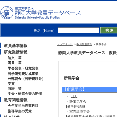
氏名（Name）
トップページ
>
教員個別情報
> 所属学会
教員基本情報
研究業績情報
静岡大学教員データベース - 教員個別情
論文 等
著書 等
学会発表・研究発表
科学研究費助成事業
所属学会
外部資金（科研費以外）
受賞
特許 等
【所属学会】
学会・研究会等の開催
・IEEE
教育関連情報
・静電気学会
今年度担当授業科目
[備考]評議員
指導学生の受賞
・室内環境学会
[備考]微粒子分科会代表・評議員