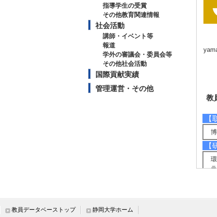
指導学生の受賞
その他教育関連情報
社会活動
講師・イベント等
報道
yama
学外の審議会・委員会等
その他社会活動
国際貢献実績
管理運営・その他
教
【
博
【
環
ラ
【
生
作
教員データベーストップ
静岡大学ホーム
作