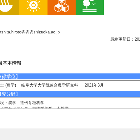
shita.hiroto@@@shizuoka.ac.jp
最終更新日：2026/0
員基本情報
取得学位】
士 (農学) 岐阜大学大学院連合農学研究科 2021年3月
研究分野】
境・農学 - 遺伝育種科学
イフサイエンス - 植物栄養学、土壌学
現在の研究テーマ】
物・環境情報を活用した作物ポテンシャル向上に関する研究
物の土壌肥料・栽培生理・遺伝育種学的研究
物の遺伝子型×環境交互作用に関する研究