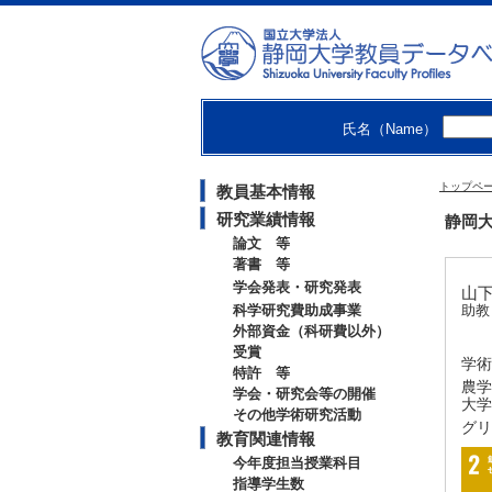
氏名（Name）
トップペ
教員基本情報
研究業績情報
静岡大
論文 等
著書 等
学会発表・研究発表
山下
科学研究費助成事業
助教
外部資金（科研費以外）
受賞
学術
特許 等
農学
学会・研究会等の開催
大学
その他学術研究活動
グリ
教育関連情報
今年度担当授業科目
指導学生数